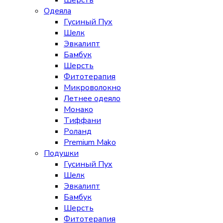
Шерсть
Одеяла
Гусиный Пух
Шелк
Эвкалипт
Бамбук
Шерсть
Фитотерапия
Микроволокно
Летнее одеяло
Монако
Тиффани
Роланд
Premium Mako
Подушки
Гусиный Пух
Шелк
Эвкалипт
Бамбук
Шерсть
Фитотерапия