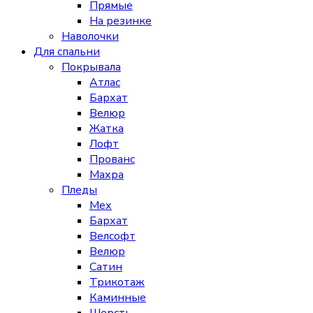
Прямые
На резинке
Наволочки
Для спальни
Покрывала
Атлас
Бархат
Велюр
Жатка
Лофт
Прованс
Махра
Пледы
Мех
Бархат
Велсофт
Велюр
Сатин
Трикотаж
Каминные