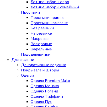
Летние наборы евро
Летние наборы семейный
Простыни
Простыни прямые
Простыни комплект
Без резинки
На резинке
Махровая
Велюровые
Вафельные
Пододеяльники
Для спальни
Декоративные подушки
Покрывала и Шторы
Одеяла
Одеяло Premium Mako
Одеяло Монако
Одеяло Роланд
Одеяло Тиффани
Одеяло Пух
Одеяло Бамбук