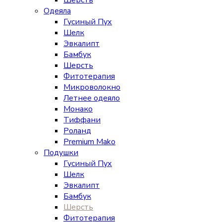
Шерсть
Одеяла
Гусиный Пух
Шелк
Эвкалипт
Бамбук
Шерсть
Фитотерапия
Микроволокно
Летнее одеяло
Монако
Тиффани
Роланд
Premium Mako
Подушки
Гусиный Пух
Шелк
Эвкалипт
Бамбук
Шерсть
Фитотерапия