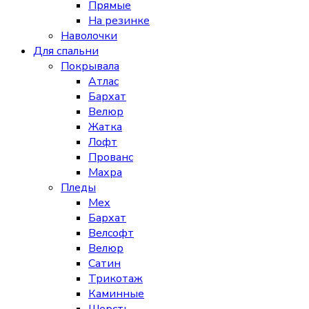
Прямые
На резинке
Наволочки
Для спальни
Покрывала
Атлас
Бархат
Велюр
Жатка
Лофт
Прованс
Махра
Пледы
Мех
Бархат
Велсофт
Велюр
Сатин
Трикотаж
Каминные