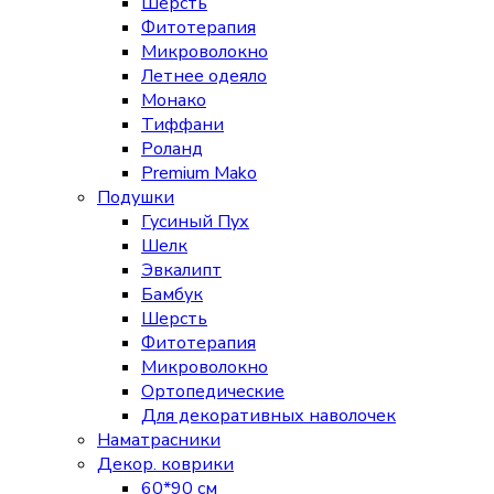
Шерсть
Фитотерапия
Микроволокно
Летнее одеяло
Монако
Тиффани
Роланд
Premium Mako
Подушки
Гусиный Пух
Шелк
Эвкалипт
Бамбук
Шерсть
Фитотерапия
Микроволокно
Ортопедические
Для декоративных наволочек
Наматрасники
Декор. коврики
60*90 см