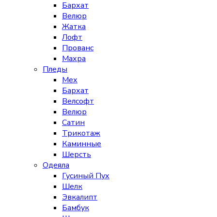
Бархат
Велюр
Жатка
Лофт
Прованс
Махра
Пледы
Мех
Бархат
Велсофт
Велюр
Сатин
Трикотаж
Каминные
Шерсть
Одеяла
Гусиный Пух
Шелк
Эвкалипт
Бамбук