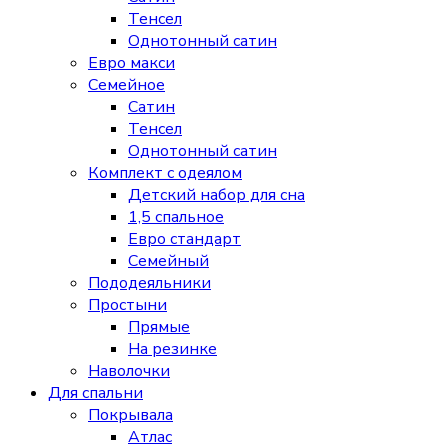
Тенсел
Однотонный сатин
Евро макси
Семейное
Сатин
Тенсел
Однотонный сатин
Комплект с одеялом
Детский набор для сна
1,5 спальное
Евро стандарт
Семейный
Пододеяльники
Простыни
Прямые
На резинке
Наволочки
Для спальни
Покрывала
Атлас