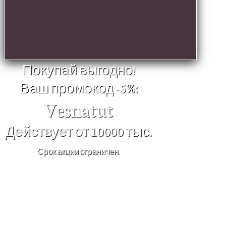
Покупай выгодно!
Ваш промокод -5%:
Vesnatut
Действует от 10000 тыс.
Срок акции ограничен.
×