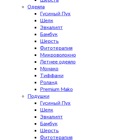
Шерсть
Одеяла
Гусиный Пух
Шелк
Эвкалипт
Бамбук
Шерсть
Фитотерапия
Микроволокно
Летнее одеяло
Монако
Тиффани
Роланд
Premium Mako
Подушки
Гусиный Пух
Шелк
Эвкалипт
Бамбук
Шерсть
Фитотерапия