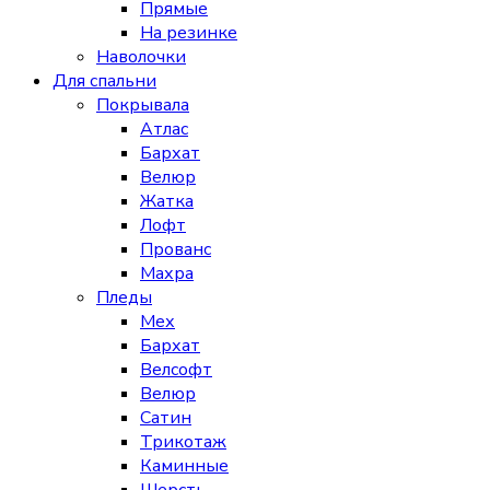
Прямые
На резинке
Наволочки
Для спальни
Покрывала
Атлас
Бархат
Велюр
Жатка
Лофт
Прованс
Махра
Пледы
Мех
Бархат
Велсофт
Велюр
Сатин
Трикотаж
Каминные