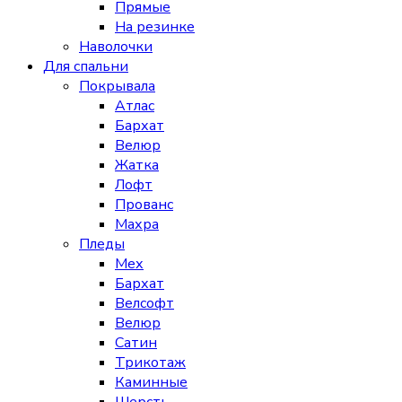
Прямые
На резинке
Наволочки
Для спальни
Покрывала
Атлас
Бархат
Велюр
Жатка
Лофт
Прованс
Махра
Пледы
Мех
Бархат
Велсофт
Велюр
Сатин
Трикотаж
Каминные