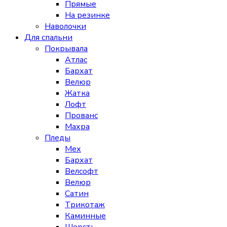
Прямые
На резинке
Наволочки
Для спальни
Покрывала
Атлас
Бархат
Велюр
Жатка
Лофт
Прованс
Махра
Пледы
Мех
Бархат
Велсофт
Велюр
Сатин
Трикотаж
Каминные