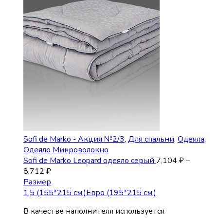
Sofi de Marko - Акция №2/3
,
Для спальни
,
Одеяла
,
Одеяло Микроволокно
Sofi de Marko Leopard одеяло серый
7,104
₽
–
8,712
₽
Размер
1,5 (155*215 см.)
Евро (195*215 см.)
В качестве наполнителя используется