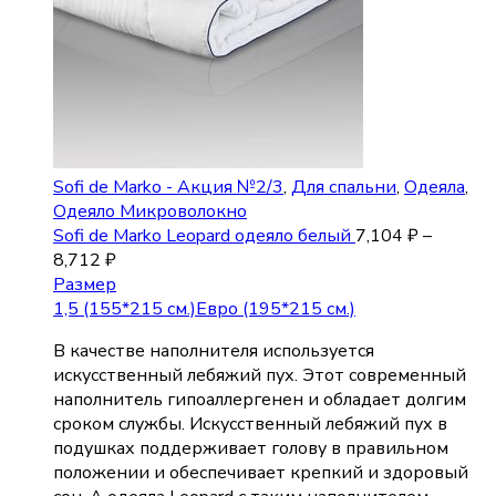
Sofi de Marko - Акция №2/3
,
Для спальни
,
Одеяла
,
Одеяло Микроволокно
Sofi de Marko Leopard одеяло белый
7,104
₽
–
8,712
₽
Размер
1,5 (155*215 см.)
Евро (195*215 см.)
В качестве наполнителя используется
искусственный лебяжий пух. Этот современный
наполнитель гипоаллергенен и обладает долгим
сроком службы. Искусственный лебяжий пух в
подушках поддерживает голову в правильном
положении и обеспечивает крепкий и здоровый