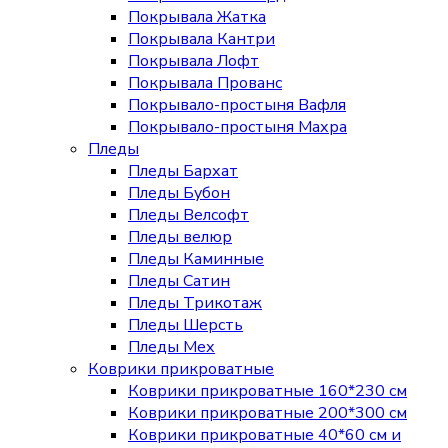
Покрывала Жатка
Покрывала Кантри
Покрывала Лофт
Покрывала Прованс
Покрывало-простыня Вафля
Покрывало-простыня Махра
Пледы
Пледы Бархат
Пледы Бубон
Пледы Велсофт
Пледы велюр
Пледы Каминные
Пледы Сатин
Пледы Трикотаж
Пледы Шерсть
Пледы Мех
Коврики прикроватные
Коврики прикроватные 160*230 см
Коврики прикроватные 200*300 см
Коврики прикроватные 40*60 см и