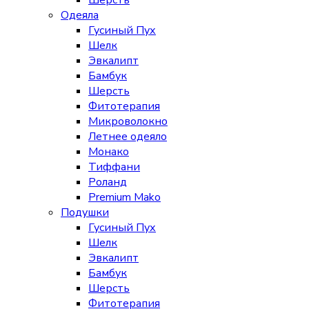
Шерсть
Одеяла
Гусиный Пух
Шелк
Эвкалипт
Бамбук
Шерсть
Фитотерапия
Микроволокно
Летнее одеяло
Монако
Тиффани
Роланд
Premium Mako
Подушки
Гусиный Пух
Шелк
Эвкалипт
Бамбук
Шерсть
Фитотерапия