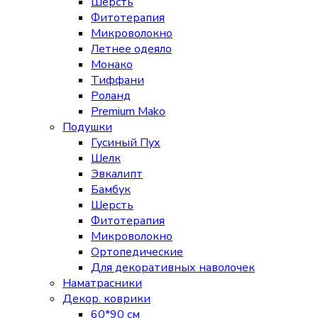
Шерсть
Фитотерапия
Микроволокно
Летнее одеяло
Монако
Тиффани
Роланд
Premium Mako
Подушки
Гусиный Пух
Шелк
Эвкалипт
Бамбук
Шерсть
Фитотерапия
Микроволокно
Ортопедические
Для декоративных наволочек
Наматрасники
Декор. коврики
60*90 см