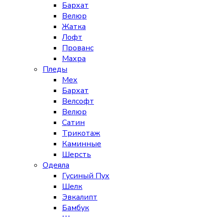
Бархат
Велюр
Жатка
Лофт
Прованс
Махра
Пледы
Мех
Бархат
Велсофт
Велюр
Сатин
Трикотаж
Каминные
Шерсть
Одеяла
Гусиный Пух
Шелк
Эвкалипт
Бамбук