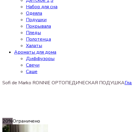
Детское 1,5
Набор для сна
Одеяла
Подушки
Покрывала
Пледы
Полотенца
Халаты
Ароматы для дома
Диффузоры
Свечи
Cаше
Sofi de Marko RONNIE ОРТОПЕДИЧЕСКАЯ ПОДУШКА
Гла
20%
Ограничено