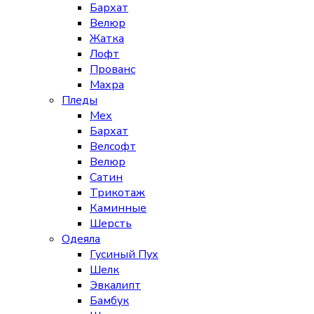
Бархат
Велюр
Жатка
Лофт
Прованс
Махра
Пледы
Мех
Бархат
Велсофт
Велюр
Сатин
Трикотаж
Каминные
Шерсть
Одеяла
Гусиный Пух
Шелк
Эвкалипт
Бамбук