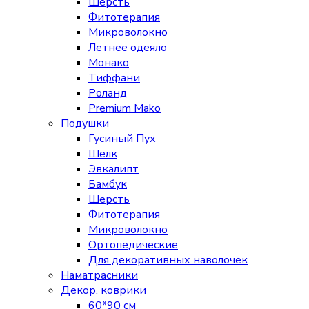
Шерсть
Фитотерапия
Микроволокно
Летнее одеяло
Монако
Тиффани
Роланд
Premium Mako
Подушки
Гусиный Пух
Шелк
Эвкалипт
Бамбук
Шерсть
Фитотерапия
Микроволокно
Ортопедические
Для декоративных наволочек
Наматрасники
Декор. коврики
60*90 см