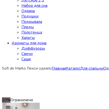
Детское 1,5
Набор для сна
Одеяла
Подушки
Покрывала
Пледы
Полотенца
Халаты
Ароматы для дома
Диффузоры
Свечи
Cаше
Sofi de Marko Лекси одеяло
Главная
Каталог
Для спальни
Од
20%
Ограничено