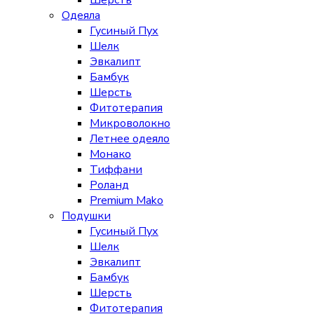
Шерсть
Одеяла
Гусиный Пух
Шелк
Эвкалипт
Бамбук
Шерсть
Фитотерапия
Микроволокно
Летнее одеяло
Монако
Тиффани
Роланд
Premium Mako
Подушки
Гусиный Пух
Шелк
Эвкалипт
Бамбук
Шерсть
Фитотерапия