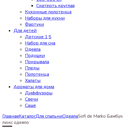
Скатерть круглая
Кухонные полотенца
Наборы для кухни
Фартуки
Для детей
Детское 1,5
Набор для сна
Одеяла
Подушки
Покрывала
Пледы
Полотенца
Халаты
Ароматы для дома
Диффузоры
Свечи
Cаше
Главная
Каталог
Для спальни
Одеяла
Sofi de Marko Бамбук
люкс одеяло