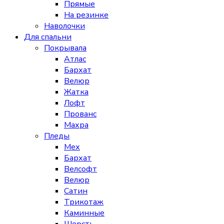
Прямые
На резинке
Наволочки
Для спальни
Покрывала
Атлас
Бархат
Велюр
Жатка
Лофт
Прованс
Махра
Пледы
Мех
Бархат
Велсофт
Велюр
Сатин
Трикотаж
Каминные