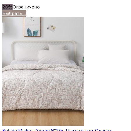
20%
Ограничено
Выбрать ...
Sofi de Marko - Акция №2/5
,
Для спальни
,
Одеяла
,