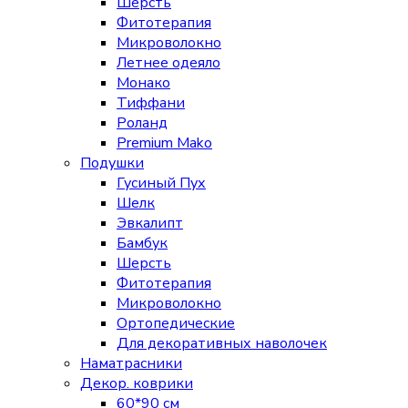
Шерсть
Фитотерапия
Микроволокно
Летнее одеяло
Монако
Тиффани
Роланд
Premium Mako
Подушки
Гусиный Пух
Шелк
Эвкалипт
Бамбук
Шерсть
Фитотерапия
Микроволокно
Ортопедические
Для декоративных наволочек
Наматрасники
Декор. коврики
60*90 см