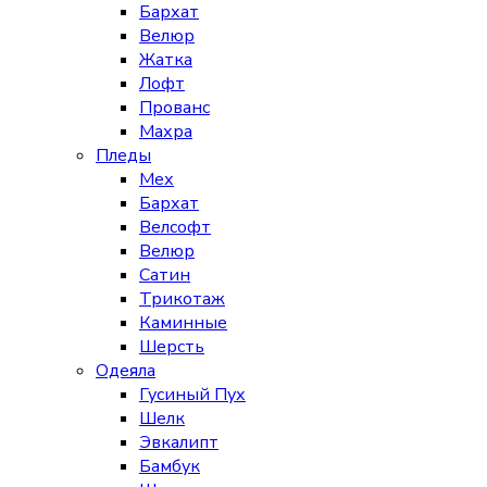
Бархат
Велюр
Жатка
Лофт
Прованс
Махра
Пледы
Мех
Бархат
Велсофт
Велюр
Сатин
Трикотаж
Каминные
Шерсть
Одеяла
Гусиный Пух
Шелк
Эвкалипт
Бамбук