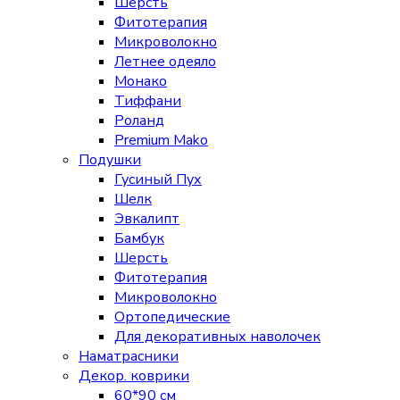
Шерсть
Фитотерапия
Микроволокно
Летнее одеяло
Монако
Тиффани
Роланд
Premium Mako
Подушки
Гусиный Пух
Шелк
Эвкалипт
Бамбук
Шерсть
Фитотерапия
Микроволокно
Ортопедические
Для декоративных наволочек
Наматрасники
Декор. коврики
60*90 см