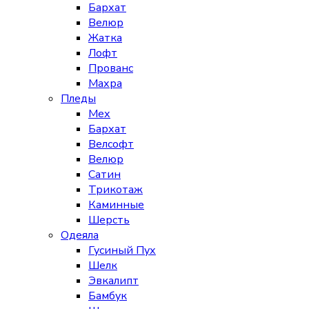
Бархат
Велюр
Жатка
Лофт
Прованс
Махра
Пледы
Мех
Бархат
Велсофт
Велюр
Сатин
Трикотаж
Каминные
Шерсть
Одеяла
Гусиный Пух
Шелк
Эвкалипт
Бамбук