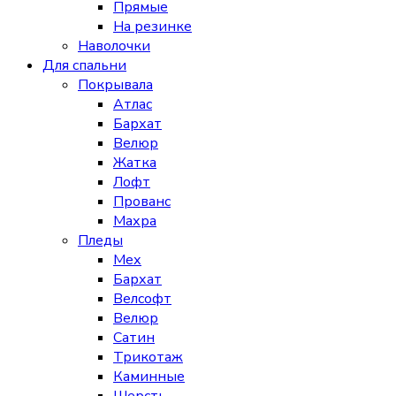
Прямые
На резинке
Наволочки
Для спальни
Покрывала
Атлас
Бархат
Велюр
Жатка
Лофт
Прованс
Махра
Пледы
Мех
Бархат
Велсофт
Велюр
Сатин
Трикотаж
Каминные