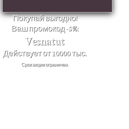
Покупай выгодно!
Ваш промокод -5%:
Vesnatut
Действует от 10000 тыс.
Срок акции ограничен.
×