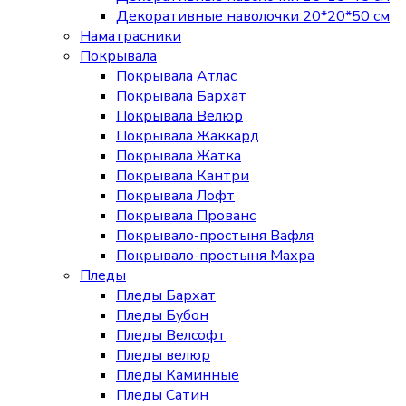
Декоративные наволочки 20*20*50 см
Наматрасники
Покрывала
Покрывала Атлас
Покрывала Бархат
Покрывала Велюр
Покрывала Жаккард
Покрывала Жатка
Покрывала Кантри
Покрывала Лофт
Покрывала Прованс
Покрывало-простыня Вафля
Покрывало-простыня Махра
Пледы
Пледы Бархат
Пледы Бубон
Пледы Велсофт
Пледы велюр
Пледы Каминные
Пледы Сатин