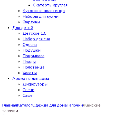
Скатерть круглая
Кухонные полотенца
Наборы для кухни
Фартуки
Для детей
Детское 1,5
Набор для сна
Одеяла
Подушки
Покрывала
Пледы
Полотенца
Халаты
Ароматы для дома
Диффузоры
Свечи
Cаше
Главная
Каталог
Одежда для дома
Тапочки
Женские
тапочки