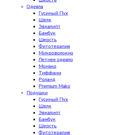
Шерсть
Одеяла
Гусиный Пух
Шелк
Эвкалипт
Бамбук
Шерсть
Фитотерапия
Микроволокно
Летнее одеяло
Монако
Тиффани
Роланд
Premium Mako
Подушки
Гусиный Пух
Шелк
Эвкалипт
Бамбук
Шерсть
Фитотерапия