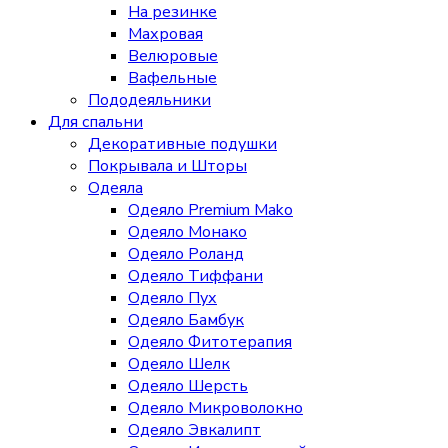
На резинке
Махровая
Велюровые
Вафельные
Пододеяльники
Для спальни
Декоративные подушки
Покрывала и Шторы
Одеяла
Одеяло Premium Mako
Одеяло Монако
Одеяло Роланд
Одеяло Тиффани
Одеяло Пух
Одеяло Бамбук
Одеяло Фитотерапия
Одеяло Шелк
Одеяло Шерсть
Одеяло Микроволокно
Одеяло Эвкалипт