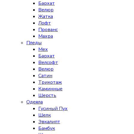
Бархат
Велюр
Жатка
Лофт
Прованс
Махра
Пледы
Мех
Бархат
Велсофт
Велюр
Сатин
Трикотаж
Каминные
Шерсть
Одеяла
Гусиный Пух
Шелк
Эвкалипт
Бамбук