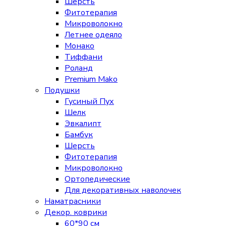
Шерсть
Фитотерапия
Микроволокно
Летнее одеяло
Монако
Тиффани
Роланд
Premium Mako
Подушки
Гусиный Пух
Шелк
Эвкалипт
Бамбук
Шерсть
Фитотерапия
Микроволокно
Ортопедические
Для декоративных наволочек
Наматрасники
Декор. коврики
60*90 см