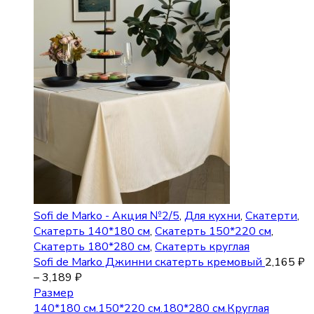
Sofi de Marko - Акция №2/5
,
Для кухни
,
Скатерти
,
Скатерть 140*180 см
,
Скатерть 150*220 см
,
Скатерть 180*280 см
,
Скатерть круглая
Sofi de Marko Джинни скатерть кремовый
2,165
₽
–
3,189
₽
Размер
140*180 см.
150*220 см.
180*280 см.
Круглая