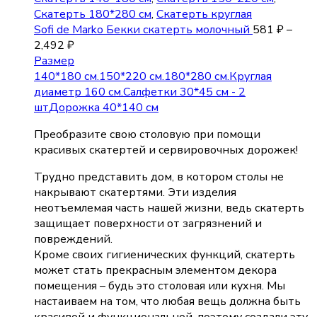
Скатерть 180*280 см
,
Скатерть круглая
Sofi de Marko Бекки скатерть молочный
581
₽
–
2,492
₽
Размер
140*180 см.
150*220 см.
180*280 см.
Круглая
диаметр 160 см.
Салфетки 30*45 см - 2
шт
Дорожка 40*140 см
Преобразите свою столовую при помощи
красивых скатертей и сервировочных дорожек!
Трудно представить дом, в котором столы не
накрывают скатертями. Эти изделия
неотъемлемая часть нашей жизни, ведь скатерть
защищает поверхности от загрязнений и
повреждений.
Кроме своих гигиенических функций, скатерть
может стать прекрасным элементом декора
помещения – будь это столовая или кухня. Мы
настаиваем на том, что любая вещь должна быть
красивой и функциональной, поэтому создали эту