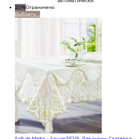
автоматически.
20%
Ограничено
Выбрать ...
Sofi de Marko - Акция №2/5
,
Для кухни
,
Скатерти
,