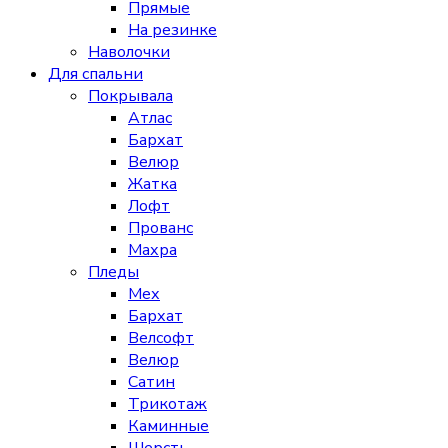
Прямые
На резинке
Наволочки
Для спальни
Покрывала
Атлас
Бархат
Велюр
Жатка
Лофт
Прованс
Махра
Пледы
Мех
Бархат
Велсофт
Велюр
Сатин
Трикотаж
Каминные