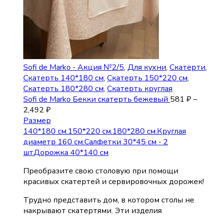
Sofi de Marko - Акция №2/5
,
Для кухни
,
Скатерти
,
Скатерть 140*180 см
,
Скатерть 150*220 см
,
Скатерть 180*280 см
,
Скатерть круглая
Sofi de Marko Бекки скатерть бежевый
581
₽
–
2,492
₽
Размер
140*180 см.
150*220 см.
180*280 см.
Круглая
диаметр 160 см.
Салфетки 30*45 см - 2
шт
Дорожка 40*140 см
Преобразите свою столовую при помощи
красивых скатертей и сервировочных дорожек!
Трудно представить дом, в котором столы не
накрывают скатертями. Эти изделия