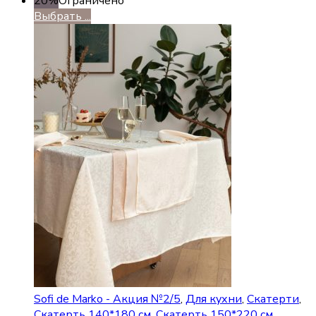
20%
Ограничено
Выбрать ...
Sofi de Marko - Акция №2/5
,
Для кухни
,
Скатерти
,
Скатерть 140*180 см
,
Скатерть 150*220 см
,