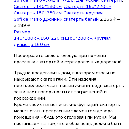
Sofi de Marko - Акция №2/5
,
Для кухни
,
Скатерти
,
Скатерть 140*180 см
,
Скатерть 150*220 см
,
Скатерть 180*280 см
,
Скатерть круглая
Sofi de Marko Джинни скатерть белый
2,165
₽
–
3,189
₽
Размер
140*180 см.
150*220 см.
180*280 см.
Круглая
диаметр 160 см.
Преобразите свою столовую при помощи
красивых скатертей и сервировочных дорожек!
Трудно представить дом, в котором столы не
накрывают скатертями. Эти изделия
неотъемлемая часть нашей жизни, ведь скатерть
защищает поверхности от загрязнений и
повреждений.
Кроме своих гигиенических функций, скатерть
может стать прекрасным элементом декора
помещения – будь это столовая или кухня. Мы
настаиваем на том, что любая вещь должна быть