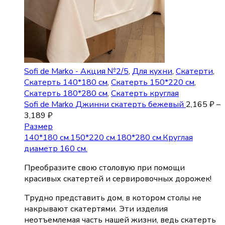
Sofi de Marko - Акция №2/5
,
Для кухни
,
Скатерти
,
Скатерть 140*180 см
,
Скатерть 150*220 см
,
Скатерть 180*280 см
,
Скатерть круглая
Sofi de Marko Джинни скатерть бежевый
2,165
₽
–
3,189
₽
Размер
140*180 см.
150*220 см.
180*280 см.
Круглая
диаметр 160 см.
Преобразите свою столовую при помощи
красивых скатертей и сервировочных дорожек!
Трудно представить дом, в котором столы не
накрывают скатертями. Эти изделия
неотъемлемая часть нашей жизни, ведь скатерть