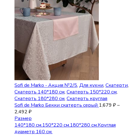
Sofi de Marko - Акция №2/5
,
Для кухни
,
Скатерти
,
Скатерть 140*180 см
,
Скатерть 150*220 см
,
Скатерть 180*280 см
,
Скатерть круглая
Sofi de Marko Бекки скатерть серый
1,679
₽
–
2,492
₽
Размер
140*180 см.
150*220 см.
180*280 см.
Круглая
диаметр 160 см.