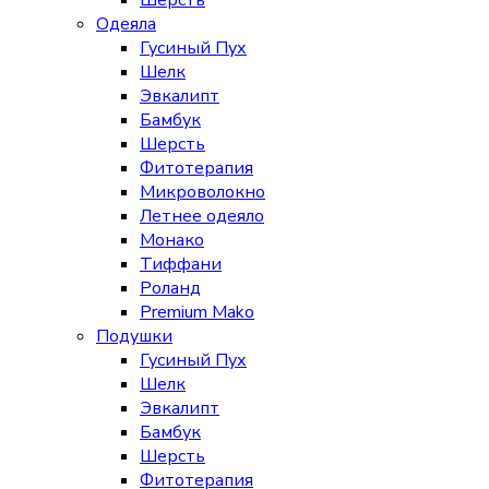
Шерсть
Одеяла
Гусиный Пух
Шелк
Эвкалипт
Бамбук
Шерсть
Фитотерапия
Микроволокно
Летнее одеяло
Монако
Тиффани
Роланд
Premium Mako
Подушки
Гусиный Пух
Шелк
Эвкалипт
Бамбук
Шерсть
Фитотерапия