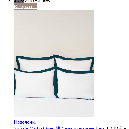
20%
Ограничено
Выбрать ...
Наволочки
Sofi de Marko Флер №7 наволочки — 2 шт
1,928
₽
–