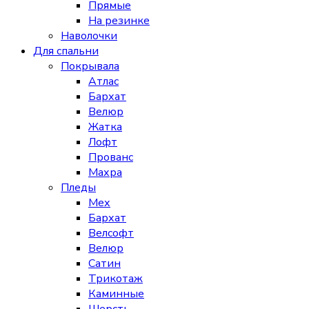
Прямые
На резинке
Наволочки
Для спальни
Покрывала
Атлас
Бархат
Велюр
Жатка
Лофт
Прованс
Махра
Пледы
Мех
Бархат
Велсофт
Велюр
Сатин
Трикотаж
Каминные