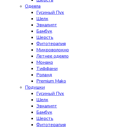
Шерсть
Одеяла
Гусиный Пух
Шелк
Эвкалипт
Бамбук
Шерсть
Фитотерапия
Микроволокно
Летнее одеяло
Монако
Тиффани
Роланд
Premium Mako
Подушки
Гусиный Пух
Шелк
Эвкалипт
Бамбук
Шерсть
Фитотерапия