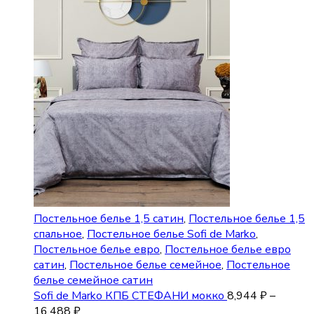
Постельное белье 1,5 сатин
,
Постельное белье 1,5
спальное
,
Постельное белье Sofi de Marko
,
Постельное белье евро
,
Постельное белье евро
сатин
,
Постельное белье семейное
,
Постельное
белье семейное сатин
Sofi de Marko КПБ СТЕФАНИ мокко
8,944
₽
–
16,488
₽