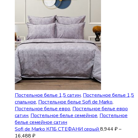
Постельное белье 1,5 сатин
,
Постельное белье 1,5
спальное
,
Постельное белье Sofi de Marko
,
Постельное белье евро
,
Постельное белье евро
сатин
,
Постельное белье семейное
,
Постельное
белье семейное сатин
Sofi de Marko КПБ СТЕФАНИ серый
8,944
₽
–
16,488
₽