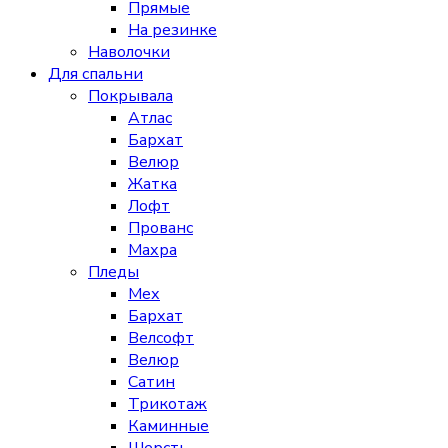
Прямые
На резинке
Наволочки
Для спальни
Покрывала
Атлас
Бархат
Велюр
Жатка
Лофт
Прованс
Махра
Пледы
Мех
Бархат
Велсофт
Велюр
Сатин
Трикотаж
Каминные