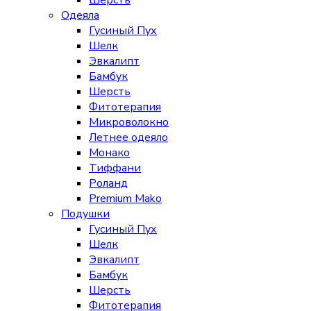
Шерсть
Одеяла
Гусиный Пух
Шелк
Эвкалипт
Бамбук
Шерсть
Фитотерапия
Микроволокно
Летнее одеяло
Монако
Тиффани
Роланд
Premium Mako
Подушки
Гусиный Пух
Шелк
Эвкалипт
Бамбук
Шерсть
Фитотерапия