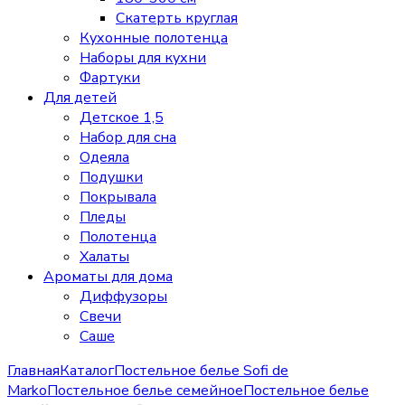
Скатерть круглая
Кухонные полотенца
Наборы для кухни
Фартуки
Для детей
Детское 1,5
Набор для сна
Одеяла
Подушки
Покрывала
Пледы
Полотенца
Халаты
Ароматы для дома
Диффузоры
Свечи
Cаше
Главная
Каталог
Постельное белье Sofi de
Marko
Постельное белье семейное
Постельное белье