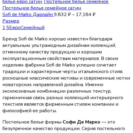
белье евро сатин
,
Постельное белье семейное
,
Постельное белье семейное сатин
Sofi de Marko Дарлайн
9,832
₽
–
17,184
₽
Размер
1,5
Евро
Семейный
Бренд Sofi de Marko хорошо известен благодаря
актуальным, ультрамодным дизайнам коллекций,
отменному качеству продукции и хорошим
эксплуатационным свойствам материалов. В своих
изделиях фабрика Sofi de Marko успешно сочетает
традиции и характерные черты итальянского стиля,
роскошные классические мотивы и современные нотки
новаторских направлений дизайна. Именно
эксклюзивные комбинации различных текстур,
гармоничная связь разных коллекций интерьерного
текстиля является фирменным стилем компании и
философией ее работы.
Постельное белье фирмы
Софи Де Марко
— это
безупречное качество продукции. Серия постельного