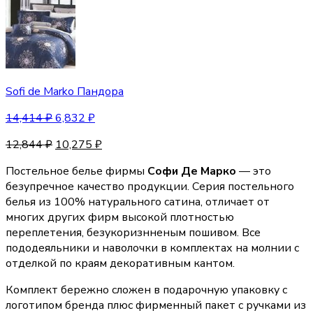
Sofi de Marko Пандора
14,414
₽
6,832
₽
12,844
₽
10,275
₽
Постельное белье фирмы
Софи Де Марко
— это
безупречное качество продукции. Серия постельного
белья из 100% натурального сатина, отличает от
многих других фирм высокой плотностью
переплетения, безукоризнненым пошивом. Все
пододеяльники и наволочки в комплектах на молнии с
отделкой по краям декоративным кантом.
Комплект бережно сложен в подарочную упаковку с
логотипом бренда плюс фирменный пакет с ручками из