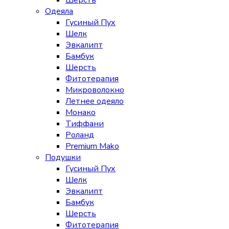
Шерсть
Одеяла
Гусиный Пух
Шелк
Эвкалипт
Бамбук
Шерсть
Фитотерапия
Микроволокно
Летнее одеяло
Монако
Тиффани
Роланд
Premium Mako
Подушки
Гусиный Пух
Шелк
Эвкалипт
Бамбук
Шерсть
Фитотерапия