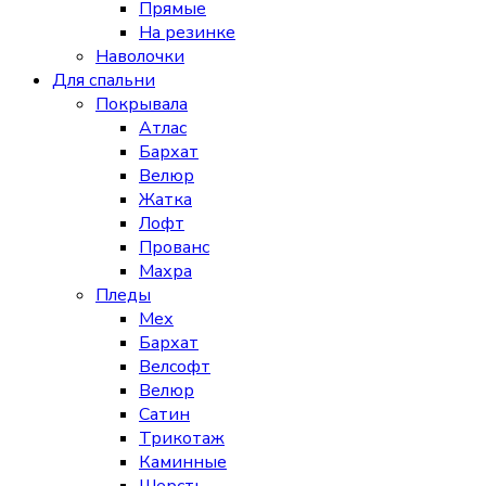
Прямые
На резинке
Наволочки
Для спальни
Покрывала
Атлас
Бархат
Велюр
Жатка
Лофт
Прованс
Махра
Пледы
Мех
Бархат
Велсофт
Велюр
Сатин
Трикотаж
Каминные