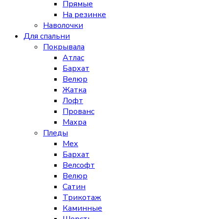
Прямые
На резинке
Наволочки
Для спальни
Покрывала
Атлас
Бархат
Велюр
Жатка
Лофт
Прованс
Махра
Пледы
Мех
Бархат
Велсофт
Велюр
Сатин
Трикотаж
Каминные