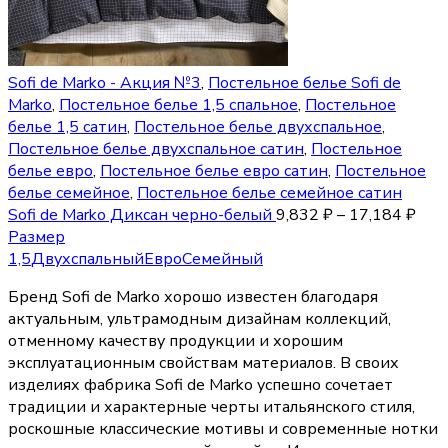
Sofi de Marko - Акция №3
,
Постельное белье Sofi de
Marko
,
Постельное белье 1,5 спальное
,
Постельное
белье 1,5 сатин
,
Постельное белье двухспальное
,
Постельное белье двухспальное сатин
,
Постельное
белье евро
,
Постельное белье евро сатин
,
Постельное
белье семейное
,
Постельное белье семейное сатин
Sofi de Marko Диксан черно-белый
9,832
₽
–
17,184
₽
Размер
1,5
Двухспальный
Евро
Семейный
Бренд Sofi de Marko хорошо известен благодаря
актуальным, ультрамодным дизайнам коллекций,
отменному качеству продукции и хорошим
эксплуатационным свойствам материалов. В своих
изделиях фабрика Sofi de Marko успешно сочетает
традиции и характерные черты итальянского стиля,
роскошные классические мотивы и современные нотки