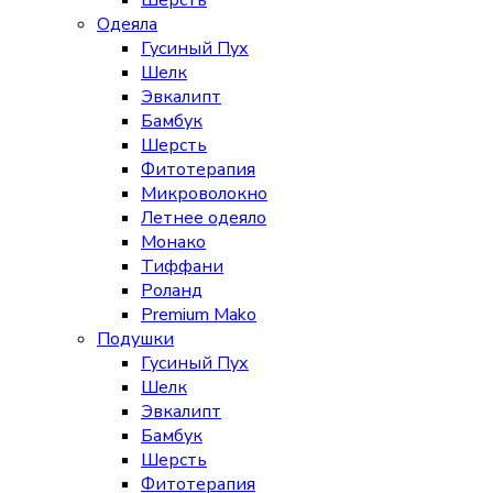
Шерсть
Одеяла
Гусиный Пух
Шелк
Эвкалипт
Бамбук
Шерсть
Фитотерапия
Микроволокно
Летнее одеяло
Монако
Тиффани
Роланд
Premium Mako
Подушки
Гусиный Пух
Шелк
Эвкалипт
Бамбук
Шерсть
Фитотерапия