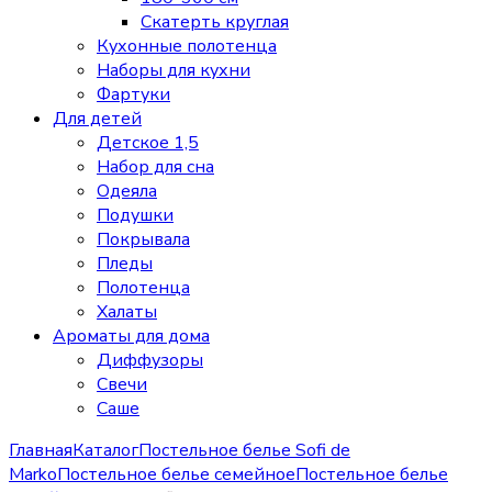
Скатерть круглая
Кухонные полотенца
Наборы для кухни
Фартуки
Для детей
Детское 1,5
Набор для сна
Одеяла
Подушки
Покрывала
Пледы
Полотенца
Халаты
Ароматы для дома
Диффузоры
Свечи
Cаше
Главная
Каталог
Постельное белье Sofi de
Marko
Постельное белье семейное
Постельное белье