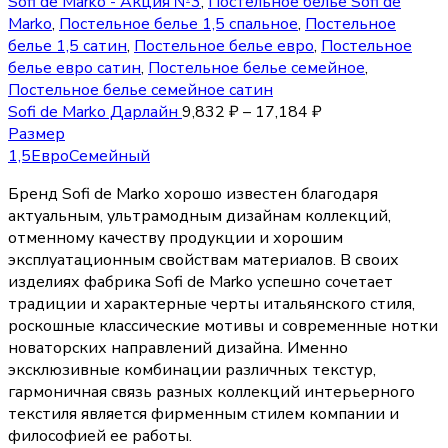
Sofi de Marko - Акция №3
,
Постельное белье Sofi de
Marko
,
Постельное белье 1,5 спальное
,
Постельное
белье 1,5 сатин
,
Постельное белье евро
,
Постельное
белье евро сатин
,
Постельное белье семейное
,
Постельное белье семейное сатин
Sofi de Marko Дарлайн
9,832
₽
–
17,184
₽
Размер
1,5
Евро
Семейный
Бренд Sofi de Marko хорошо известен благодаря
актуальным, ультрамодным дизайнам коллекций,
отменному качеству продукции и хорошим
эксплуатационным свойствам материалов. В своих
изделиях фабрика Sofi de Marko успешно сочетает
традиции и характерные черты итальянского стиля,
роскошные классические мотивы и современные нотки
новаторских направлений дизайна. Именно
эксклюзивные комбинации различных текстур,
гармоничная связь разных коллекций интерьерного
текстиля является фирменным стилем компании и
философией ее работы.