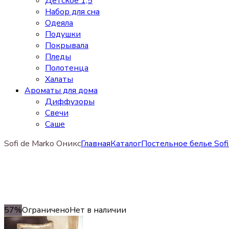
Детское 1,5
Набор для сна
Одеяла
Подушки
Покрывала
Пледы
Полотенца
Халаты
Ароматы для дома
Диффузоры
Свечи
Cаше
Sofi de Marko Оникс
Главная
Каталог
Постельное белье Sofi
57%
Ограничено
Нет в наличии