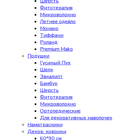
Шерсть
Фитотерапия
Микроволокно
Летнее одеяло
Монако
Тиффани
Роланд
Premium Mako
Подушки
Гусиный Пух
Шелк
Эвкалипт
Бамбук
Шерсть
Фитотерапия
Микроволокно
Ортопедические
Для декоративных наволочек
Наматрасники
Декор. коврики
60*90 см