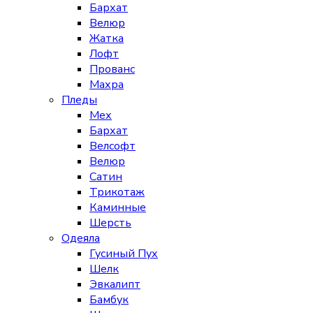
Бархат
Велюр
Жатка
Лофт
Прованс
Махра
Пледы
Мех
Бархат
Велсофт
Велюр
Сатин
Трикотаж
Каминные
Шерсть
Одеяла
Гусиный Пух
Шелк
Эвкалипт
Бамбук