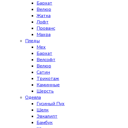
Бархат
Велюр
Жатка
Лофт
Прованс
Махра
Пледы
Мех
Бархат
Велсофт
Велюр
Сатин
Трикотаж
Каминные
Шерсть
Одеяла
Гусиный Пух
Шелк
Эвкалипт
Бамбук