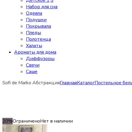
Детское 1,5
Набор для сна
Одеяла
Подушки
Покрывала
Пледы
Полотенца
Халаты
Ароматы для дома
Диффузоры
Свечи
Cаше
Sofi de Marko Абстракция
Главная
Каталог
Постельное бель
20%
Ограничено
Нет в наличии