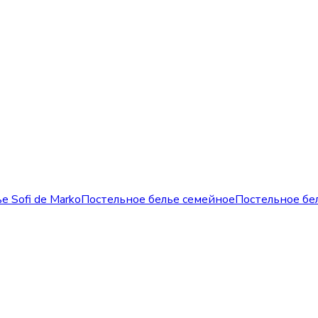
е Sofi de Marko
Постельное белье семейное
Постельное бе