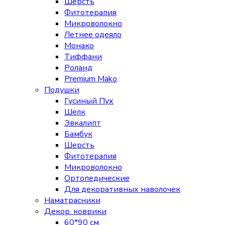
Шерсть
Фитотерапия
Микроволокно
Летнее одеяло
Монако
Тиффани
Роланд
Premium Mako
Подушки
Гусиный Пух
Шелк
Эвкалипт
Бамбук
Шерсть
Фитотерапия
Микроволокно
Ортопедические
Для декоративных наволочек
Наматрасники
Декор. коврики
60*90 см