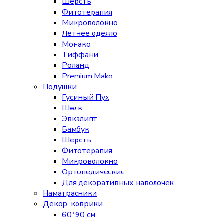
Шерсть
Фитотерапия
Микроволокно
Летнее одеяло
Монако
Тиффани
Роланд
Premium Mako
Подушки
Гусиный Пух
Шелк
Эвкалипт
Бамбук
Шерсть
Фитотерапия
Микроволокно
Ортопедические
Для декоративных наволочек
Наматрасники
Декор. коврики
60*90 см