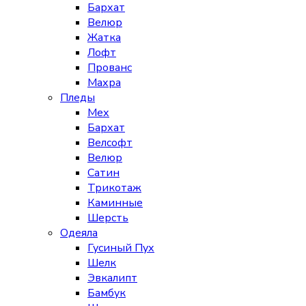
Бархат
Велюр
Жатка
Лофт
Прованс
Махра
Пледы
Мех
Бархат
Велсофт
Велюр
Сатин
Трикотаж
Каминные
Шерсть
Одеяла
Гусиный Пух
Шелк
Эвкалипт
Бамбук