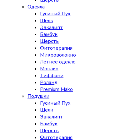
Шерсть
Одеяла
Гусиный Пух
Шелк
Эвкалипт
Бамбук
Шерсть
Фитотерапия
Микроволокно
Летнее одеяло
Монако
Тиффани
Роланд
Premium Mako
Подушки
Гусиный Пух
Шелк
Эвкалипт
Бамбук
Шерсть
Фитотерапия