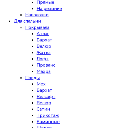
Прямые
На резинке
Наволочки
Для спальни
Покрывала
Атлас
Бархат
Велюр
Жатка
Лофт
Прованс
Махра
Пледы
Мех
Бархат
Велсофт
Велюр
Сатин
Трикотаж
Каминные