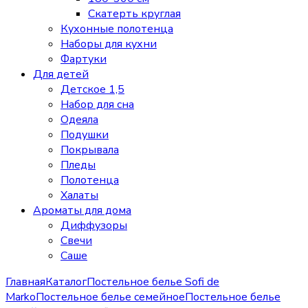
Скатерть круглая
Кухонные полотенца
Наборы для кухни
Фартуки
Для детей
Детское 1,5
Набор для сна
Одеяла
Подушки
Покрывала
Пледы
Полотенца
Халаты
Ароматы для дома
Диффузоры
Свечи
Cаше
Главная
Каталог
Постельное белье Sofi de
Marko
Постельное белье семейное
Постельное белье