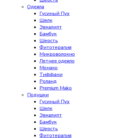
Шерсть
Одеяла
Гусиный Пух
Шелк
Эвкалипт
Бамбук
Шерсть
Фитотерапия
Микроволокно
Летнее одеяло
Монако
Тиффани
Роланд
Premium Mako
Подушки
Гусиный Пух
Шелк
Эвкалипт
Бамбук
Шерсть
Фитотерапия