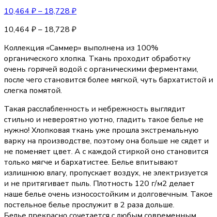
10,464
₽
–
18,728
₽
10,464
₽
–
18,728
₽
Коллекция «Саммер» выполнена из 100%
органического хлопка. Ткань проходит обработку
очень горячей водой с органическими ферментами,
после чего становится более мягкой, чуть бархатистой и
слегка помятой.
Такая расслабленность и небрежность выглядит
стильно и невероятно уютно, гладить такое белье не
нужно! Хлопковая ткань уже прошла экстремальную
варку на производстве, поэтому она больше не сядет и
не поменяет цвет. А с каждой стиркой оно становится
только мягче и бархатистее. Белье впитывают
излишнюю влагу, пропускает воздух, не электризуется
и не притягивает пыль. Плотность 120 г/м2 делает
наше белье очень износостойким и долговечным. Такое
постельное белье прослужит в 2 раза дольше.
Белье прекрасно сочетается с любым современным