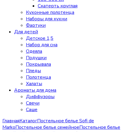
Скатерть круглая
Кухонные полотенца
Наборы для кухни
Фартуки
Для детей
Детское 1,5
Набор для сна
Одеяла
Подушки
Покрывала
Пледы
Полотенца
Халаты
Ароматы для дома
Диффузоры
Свечи
Cаше
Главная
Каталог
Постельное белье Sofi de
Marko
Постельное белье семейное
Постельное белье