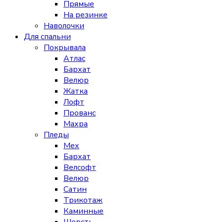
Прямые
На резинке
Наволочки
Для спальни
Покрывала
Атлас
Бархат
Велюр
Жатка
Лофт
Прованс
Махра
Пледы
Мех
Бархат
Велсофт
Велюр
Сатин
Трикотаж
Каминные