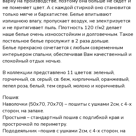
варку на производстве, поэтому она больше не сядет и
не поменяет цвет. А с каждой стиркой оно становится
только мягче и бархатистее. Белье впитывают
излишнюю влагу, пропускает воздух, не электризуется
и не притягивает пыль. Плотность 120 г/м2 делает
наше белье очень износостойким и долговечным. Такое
постельное белье прослужит в 2 раза дольше.
Белье прекрасно сочетается с любым современным
интерьером спальни, обеспечивая Вам качественный и
спокойный отдых ночью.
В коллекции представлено 11 цветов: зеленый,
горчичный, св. серый, св. беж, кирпичный, оранжевый,
пепел роза, белый, тем серый, молоко и коричневый.
Пошив:
Наволочки (50х70, 70х70) – пошиты с ушками 2см, с 4-х
сторон, на запахе.
Простыня – стандартный пошив с подгибкой края и
прострочкой по периметру.
Пододеяльник –пошив с ушками 2см, с 4-х сторон, на