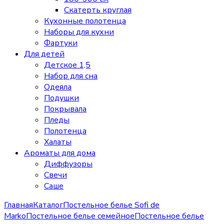
Скатерть круглая
Кухонные полотенца
Наборы для кухни
Фартуки
Для детей
Детское 1,5
Набор для сна
Одеяла
Подушки
Покрывала
Пледы
Полотенца
Халаты
Ароматы для дома
Диффузоры
Свечи
Cаше
Главная
Каталог
Постельное белье Sofi de
Marko
Постельное белье семейное
Постельное белье