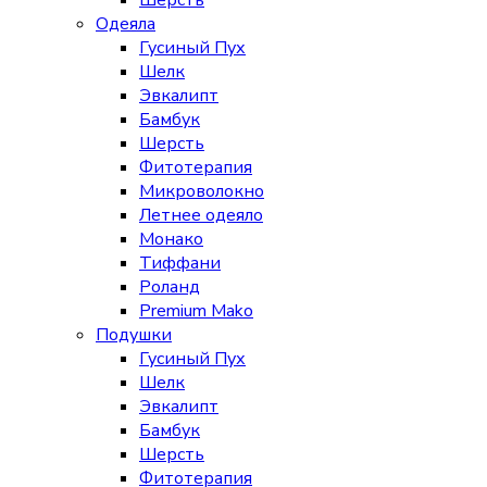
Шерсть
Одеяла
Гусиный Пух
Шелк
Эвкалипт
Бамбук
Шерсть
Фитотерапия
Микроволокно
Летнее одеяло
Монако
Тиффани
Роланд
Premium Mako
Подушки
Гусиный Пух
Шелк
Эвкалипт
Бамбук
Шерсть
Фитотерапия