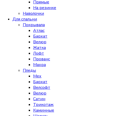
Прямые
На резинке
Наволочки
Для спальни
Покрывала
Атлас
Бархат
Велюр
Жатка
Лофт
Прованс
Махра
Пледы
Мех
Бархат
Велсофт
Велюр
Сатин
Трикотаж
Каминные