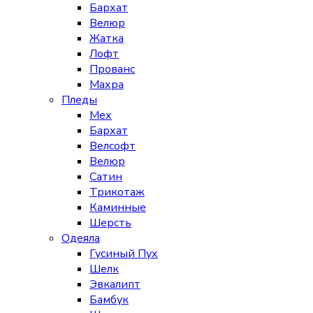
Бархат
Велюр
Жатка
Лофт
Прованс
Махра
Пледы
Мех
Бархат
Велсофт
Велюр
Сатин
Трикотаж
Каминные
Шерсть
Одеяла
Гусиный Пух
Шелк
Эвкалипт
Бамбук