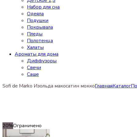
Детское 1,5
Набор для сна
Одеяла
Подушки
Покрывала
Пледы
Полотенца
Халаты
Ароматы для дома
Диффузоры
Свечи
Cаше
Sofi de Marko Изольда макосатин мокко
Главная
Каталог
По
20%
Ограничено