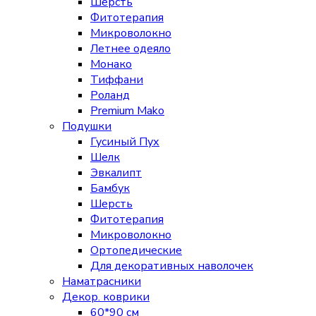
Шерсть
Фитотерапия
Микроволокно
Летнее одеяло
Монако
Тиффани
Роланд
Premium Mako
Подушки
Гусиный Пух
Шелк
Эвкалипт
Бамбук
Шерсть
Фитотерапия
Микроволокно
Ортопедические
Для декоративных наволочек
Наматрасники
Декор. коврики
60*90 см