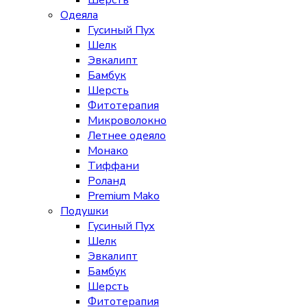
Шерсть
Одеяла
Гусиный Пух
Шелк
Эвкалипт
Бамбук
Шерсть
Фитотерапия
Микроволокно
Летнее одеяло
Монако
Тиффани
Роланд
Premium Mako
Подушки
Гусиный Пух
Шелк
Эвкалипт
Бамбук
Шерсть
Фитотерапия