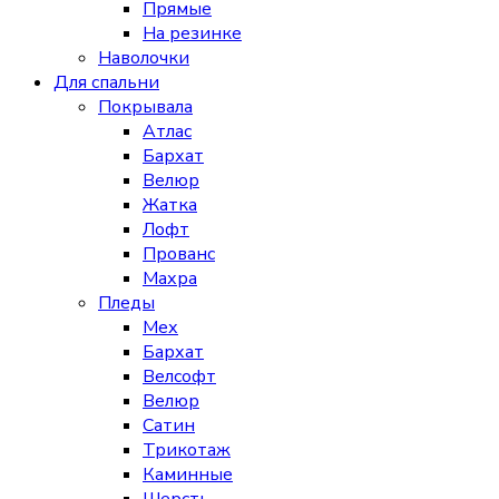
Прямые
На резинке
Наволочки
Для спальни
Покрывала
Атлас
Бархат
Велюр
Жатка
Лофт
Прованс
Махра
Пледы
Мех
Бархат
Велсофт
Велюр
Сатин
Трикотаж
Каминные