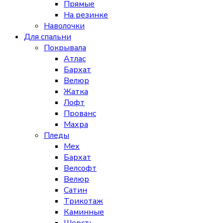
Прямые
На резинке
Наволочки
Для спальни
Покрывала
Атлас
Бархат
Велюр
Жатка
Лофт
Прованс
Махра
Пледы
Мех
Бархат
Велсофт
Велюр
Сатин
Трикотаж
Каминные