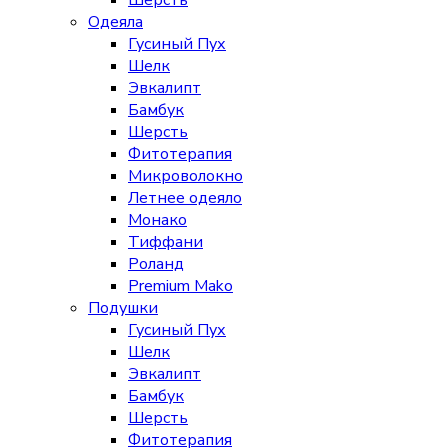
Шерсть
Одеяла
Гусиный Пух
Шелк
Эвкалипт
Бамбук
Шерсть
Фитотерапия
Микроволокно
Летнее одеяло
Монако
Тиффани
Роланд
Premium Mako
Подушки
Гусиный Пух
Шелк
Эвкалипт
Бамбук
Шерсть
Фитотерапия