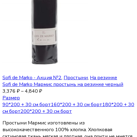
Sofi de Marko - Акция №2
,
Простыни
,
На резинке
Sofi de Marko Мармис простынь на резинке черный
3,376
₽
–
4,840
₽
Размер
90*200 + 30 см борт
160*200 + 30 см борт
180*200 + 30
см борт
200*200 + 30 см борт
Простыни Мармис изготовлены из
высококачественного 100% хлопка. Хлопковая
сатиновая ткань мягкая и плотная, она почти не мнется.