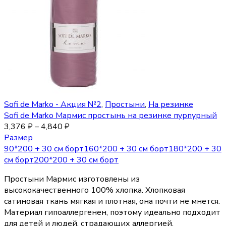
Sofi de Marko - Акция №2
,
Простыни
,
На резинке
Sofi de Marko Мармис простынь на резинке пурпурный
3,376
₽
–
4,840
₽
Размер
90*200 + 30 см борт
160*200 + 30 см борт
180*200 + 30
см борт
200*200 + 30 см борт
Простыни Мармис изготовлены из
высококачественного 100% хлопка. Хлопковая
сатиновая ткань мягкая и плотная, она почти не мнется.
Материал гипоаллергенен, поэтому идеально подходит
для детей и людей, страдающих аллергией.