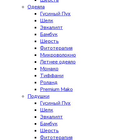
Шерсть
Одеяла
Гусиный Пух
Шелк
Эвкалипт
Бамбук
Шерсть
Фитотерапия
Микроволокно
Летнее одеяло
Монако
Тиффани
Роланд
Premium Mako
Подушки
Гусиный Пух
Шелк
Эвкалипт
Бамбук
Шерсть
Фитотерапия