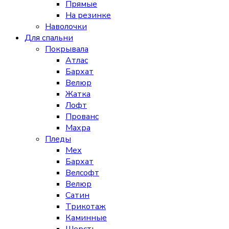
Прямые
На резинке
Наволочки
Для спальни
Покрывала
Атлас
Бархат
Велюр
Жатка
Лофт
Прованс
Махра
Пледы
Мех
Бархат
Велсофт
Велюр
Сатин
Трикотаж
Каминные