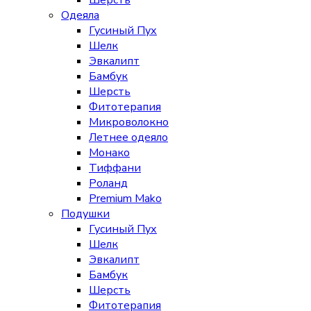
Шерсть
Одеяла
Гусиный Пух
Шелк
Эвкалипт
Бамбук
Шерсть
Фитотерапия
Микроволокно
Летнее одеяло
Монако
Тиффани
Роланд
Premium Mako
Подушки
Гусиный Пух
Шелк
Эвкалипт
Бамбук
Шерсть
Фитотерапия