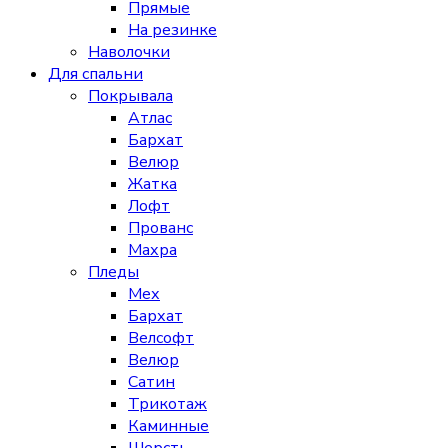
Прямые
На резинке
Наволочки
Для спальни
Покрывала
Атлас
Бархат
Велюр
Жатка
Лофт
Прованс
Махра
Пледы
Мех
Бархат
Велсофт
Велюр
Сатин
Трикотаж
Каминные