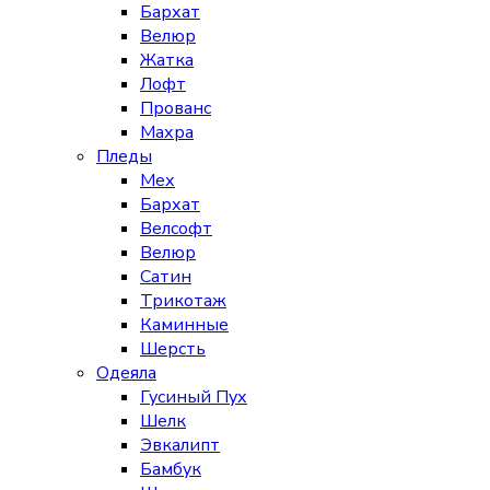
Бархат
Велюр
Жатка
Лофт
Прованс
Махра
Пледы
Мех
Бархат
Велсофт
Велюр
Сатин
Трикотаж
Каминные
Шерсть
Одеяла
Гусиный Пух
Шелк
Эвкалипт
Бамбук