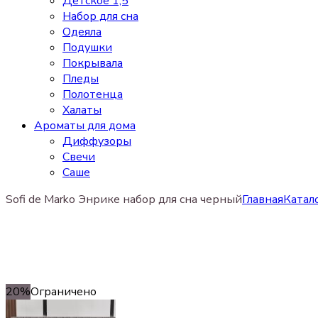
Детское 1,5
Набор для сна
Одеяла
Подушки
Покрывала
Пледы
Полотенца
Халаты
Ароматы для дома
Диффузоры
Свечи
Cаше
Sofi de Marko Энрике набор для сна черный
Главная
Катал
20%
Ограничено