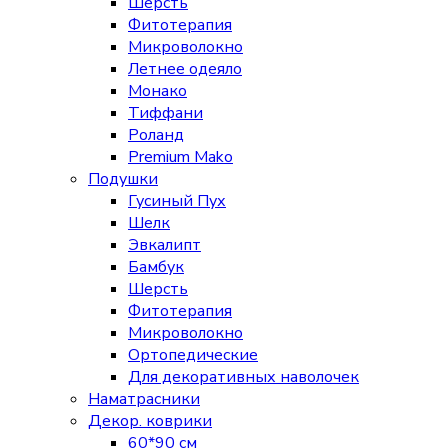
Шерсть
Фитотерапия
Микроволокно
Летнее одеяло
Монако
Тиффани
Роланд
Premium Mako
Подушки
Гусиный Пух
Шелк
Эвкалипт
Бамбук
Шерсть
Фитотерапия
Микроволокно
Ортопедические
Для декоративных наволочек
Наматрасники
Декор. коврики
60*90 см