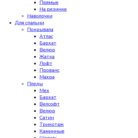
Прямые
На резинке
Наволочки
Для спальни
Покрывала
Атлас
Бархат
Велюр
Жатка
Лофт
Прованс
Махра
Пледы
Мех
Бархат
Велсофт
Велюр
Сатин
Трикотаж
Каминные