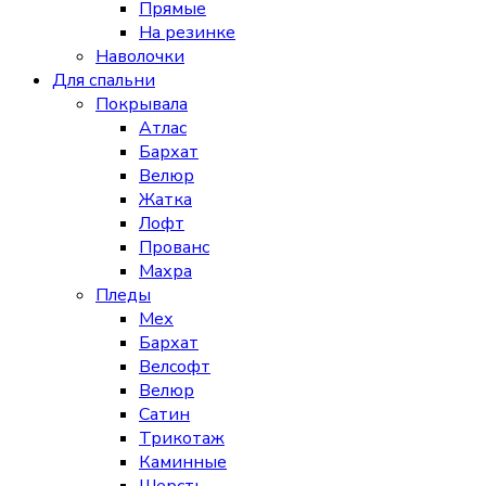
Прямые
На резинке
Наволочки
Для спальни
Покрывала
Атлас
Бархат
Велюр
Жатка
Лофт
Прованс
Махра
Пледы
Мех
Бархат
Велсофт
Велюр
Сатин
Трикотаж
Каминные