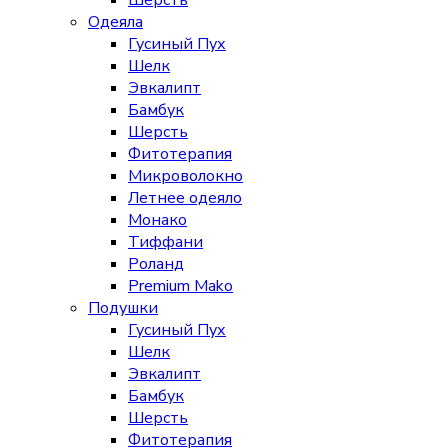
Шерсть
Одеяла
Гусиный Пух
Шелк
Эвкалипт
Бамбук
Шерсть
Фитотерапия
Микроволокно
Летнее одеяло
Монако
Тиффани
Роланд
Premium Mako
Подушки
Гусиный Пух
Шелк
Эвкалипт
Бамбук
Шерсть
Фитотерапия