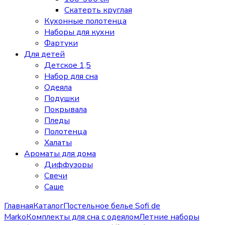
Скатерть круглая
Кухонные полотенца
Наборы для кухни
Фартуки
Для детей
Детское 1,5
Набор для сна
Одеяла
Подушки
Покрывала
Пледы
Полотенца
Халаты
Ароматы для дома
Диффузоры
Свечи
Cаше
Главная
Каталог
Постельное белье Sofi de
Marko
Комплекты для сна с одеялом
Летние наборы