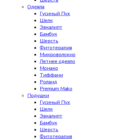
Шерсть
Одеяла
Гусиный Пух
Шелк
Эвкалипт
Бамбук
Шерсть
Фитотерапия
Микроволокно
Летнее одеяло
Монако
Тиффани
Роланд
Premium Mako
Подушки
Гусиный Пух
Шелк
Эвкалипт
Бамбук
Шерсть
Фитотерапия