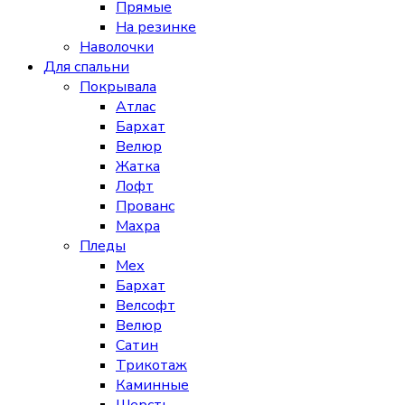
Прямые
На резинке
Наволочки
Для спальни
Покрывала
Атлас
Бархат
Велюр
Жатка
Лофт
Прованс
Махра
Пледы
Мех
Бархат
Велсофт
Велюр
Сатин
Трикотаж
Каминные