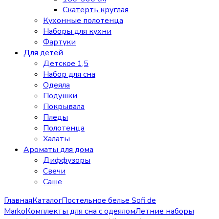
Скатерть круглая
Кухонные полотенца
Наборы для кухни
Фартуки
Для детей
Детское 1,5
Набор для сна
Одеяла
Подушки
Покрывала
Пледы
Полотенца
Халаты
Ароматы для дома
Диффузоры
Свечи
Cаше
Главная
Каталог
Постельное белье Sofi de
Marko
Комплекты для сна с одеялом
Летние наборы