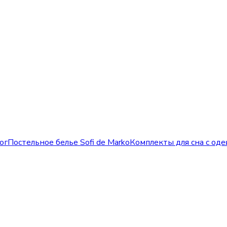
ог
Постельное белье Sofi de Marko
Комплекты для сна с оде