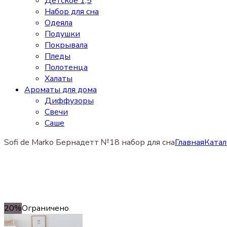
Детское 1,5
Набор для сна
Одеяла
Подушки
Покрывала
Пледы
Полотенца
Халаты
Ароматы для дома
Диффузоры
Свечи
Cаше
Sofi de Marko Бернадетт №18 набор для сна
Главная
Катал
20%
Ограничено