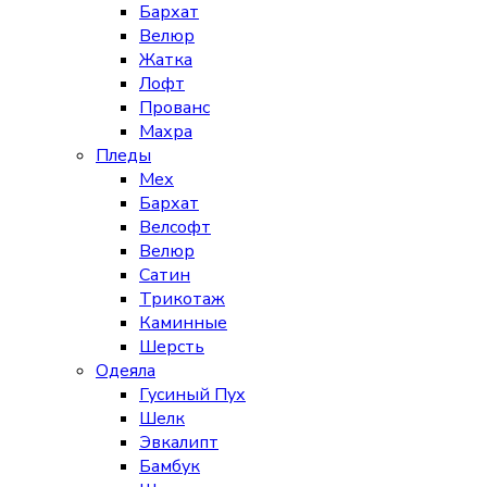
Бархат
Велюр
Жатка
Лофт
Прованс
Махра
Пледы
Мех
Бархат
Велсофт
Велюр
Сатин
Трикотаж
Каминные
Шерсть
Одеяла
Гусиный Пух
Шелк
Эвкалипт
Бамбук