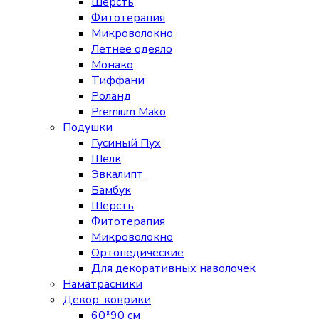
Шерсть
Фитотерапия
Микроволокно
Летнее одеяло
Монако
Тиффани
Роланд
Premium Mako
Подушки
Гусиный Пух
Шелк
Эвкалипт
Бамбук
Шерсть
Фитотерапия
Микроволокно
Ортопедические
Для декоративных наволочек
Наматрасники
Декор. коврики
60*90 см