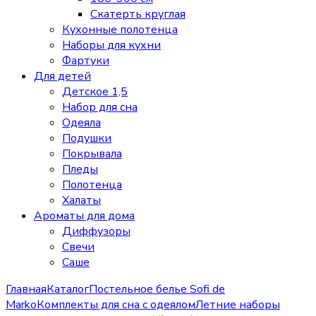
Скатерть круглая
Кухонные полотенца
Наборы для кухни
Фартуки
Для детей
Детское 1,5
Набор для сна
Одеяла
Подушки
Покрывала
Пледы
Полотенца
Халаты
Ароматы для дома
Диффузоры
Свечи
Cаше
Главная
Каталог
Постельное белье Sofi de
Marko
Комплекты для сна с одеялом
Летние наборы