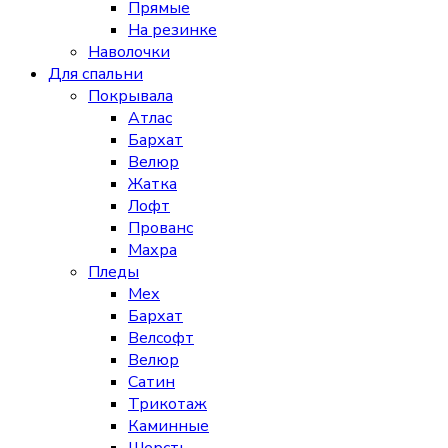
Прямые
На резинке
Наволочки
Для спальни
Покрывала
Атлас
Бархат
Велюр
Жатка
Лофт
Прованс
Махра
Пледы
Мех
Бархат
Велсофт
Велюр
Сатин
Трикотаж
Каминные