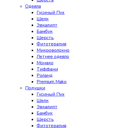
Шерсть
Одеяла
Гусиный Пух
Шелк
Эвкалипт
Бамбук
Шерсть
Фитотерапия
Микроволокно
Летнее одеяло
Монако
Тиффани
Роланд
Premium Mako
Подушки
Гусиный Пух
Шелк
Эвкалипт
Бамбук
Шерсть
Фитотерапия