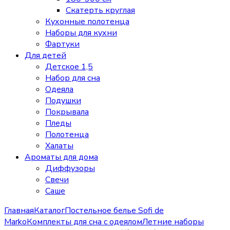
Скатерть круглая
Кухонные полотенца
Наборы для кухни
Фартуки
Для детей
Детское 1,5
Набор для сна
Одеяла
Подушки
Покрывала
Пледы
Полотенца
Халаты
Ароматы для дома
Диффузоры
Свечи
Cаше
Главная
Каталог
Постельное белье Sofi de
Marko
Комплекты для сна с одеялом
Летние наборы