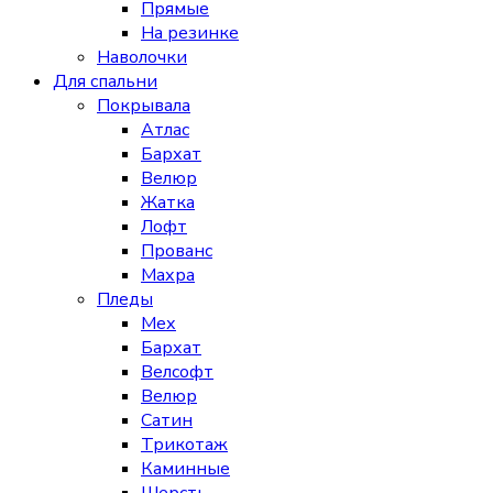
Прямые
На резинке
Наволочки
Для спальни
Покрывала
Атлас
Бархат
Велюр
Жатка
Лофт
Прованс
Махра
Пледы
Мех
Бархат
Велсофт
Велюр
Сатин
Трикотаж
Каминные