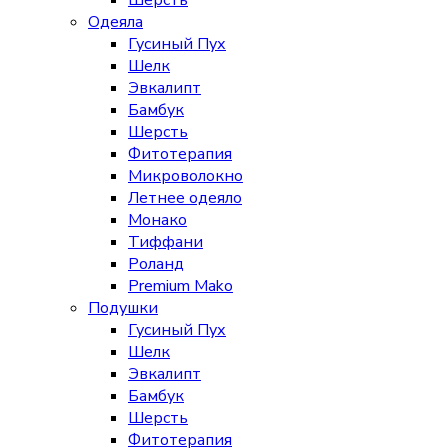
Шерсть
Одеяла
Гусиный Пух
Шелк
Эвкалипт
Бамбук
Шерсть
Фитотерапия
Микроволокно
Летнее одеяло
Монако
Тиффани
Роланд
Premium Mako
Подушки
Гусиный Пух
Шелк
Эвкалипт
Бамбук
Шерсть
Фитотерапия