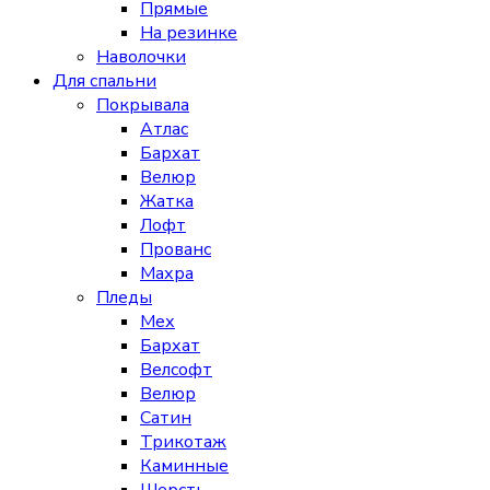
Прямые
На резинке
Наволочки
Для спальни
Покрывала
Атлас
Бархат
Велюр
Жатка
Лофт
Прованс
Махра
Пледы
Мех
Бархат
Велсофт
Велюр
Сатин
Трикотаж
Каминные