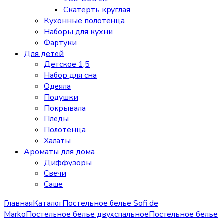
Скатерть круглая
Кухонные полотенца
Наборы для кухни
Фартуки
Для детей
Детское 1,5
Набор для сна
Одеяла
Подушки
Покрывала
Пледы
Полотенца
Халаты
Ароматы для дома
Диффузоры
Свечи
Cаше
Главная
Каталог
Постельное белье Sofi de
Marko
Постельное белье двухспальное
Постельное белье