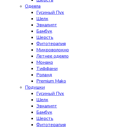
Шерсть
Одеяла
Гусиный Пух
Шелк
Эвкалипт
Бамбук
Шерсть
Фитотерапия
Микроволокно
Летнее одеяло
Монако
Тиффани
Роланд
Premium Mako
Подушки
Гусиный Пух
Шелк
Эвкалипт
Бамбук
Шерсть
Фитотерапия