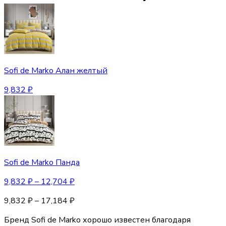
Sofi de Marko Алан желтый
9,832
₽
Sofi de Marko Панда
9,832
₽
–
12,704
₽
9,832
₽
–
17,184
₽
Бренд Sofi de Marko хорошо известен благодаря