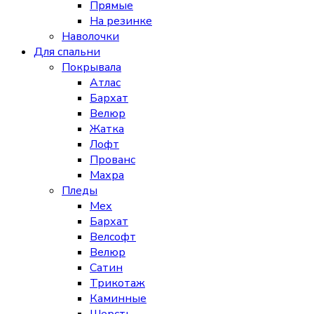
Прямые
На резинке
Наволочки
Для спальни
Покрывала
Атлас
Бархат
Велюр
Жатка
Лофт
Прованс
Махра
Пледы
Мех
Бархат
Велсофт
Велюр
Сатин
Трикотаж
Каминные