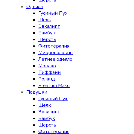
Шерсть
Одеяла
Гусиный Пух
Шелк
Эвкалипт
Бамбук
Шерсть
Фитотерапия
Микроволокно
Летнее одеяло
Монако
Тиффани
Роланд
Premium Mako
Подушки
Гусиный Пух
Шелк
Эвкалипт
Бамбук
Шерсть
Фитотерапия