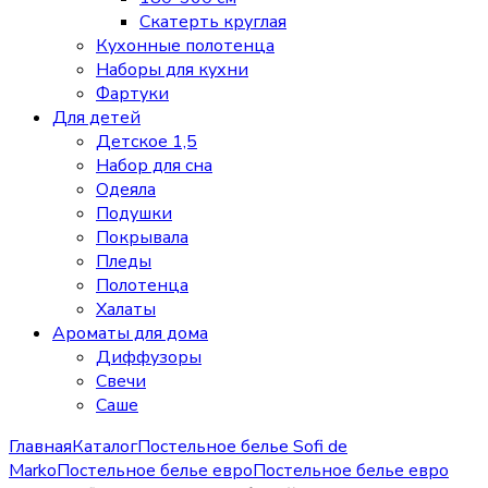
Скатерть круглая
Кухонные полотенца
Наборы для кухни
Фартуки
Для детей
Детское 1,5
Набор для сна
Одеяла
Подушки
Покрывала
Пледы
Полотенца
Халаты
Ароматы для дома
Диффузоры
Свечи
Cаше
Главная
Каталог
Постельное белье Sofi de
Marko
Постельное белье евро
Постельное белье евро