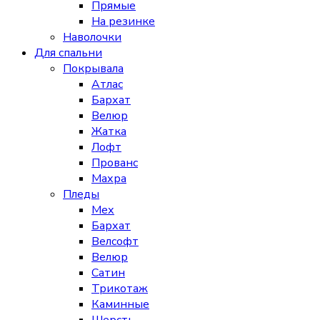
Прямые
На резинке
Наволочки
Для спальни
Покрывала
Атлас
Бархат
Велюр
Жатка
Лофт
Прованс
Махра
Пледы
Мех
Бархат
Велсофт
Велюр
Сатин
Трикотаж
Каминные