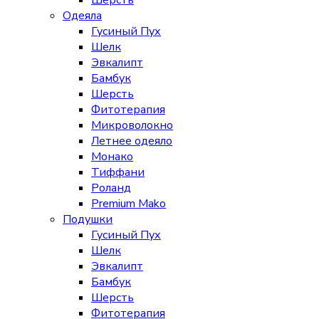
Шерсть
Одеяла
Гусиный Пух
Шелк
Эвкалипт
Бамбук
Шерсть
Фитотерапия
Микроволокно
Летнее одеяло
Монако
Тиффани
Роланд
Premium Mako
Подушки
Гусиный Пух
Шелк
Эвкалипт
Бамбук
Шерсть
Фитотерапия