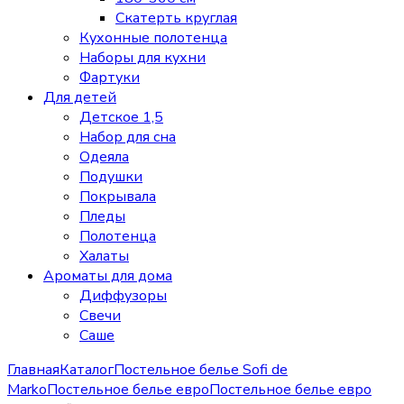
Скатерть круглая
Кухонные полотенца
Наборы для кухни
Фартуки
Для детей
Детское 1,5
Набор для сна
Одеяла
Подушки
Покрывала
Пледы
Полотенца
Халаты
Ароматы для дома
Диффузоры
Свечи
Cаше
Главная
Каталог
Постельное белье Sofi de
Marko
Постельное белье евро
Постельное белье евро