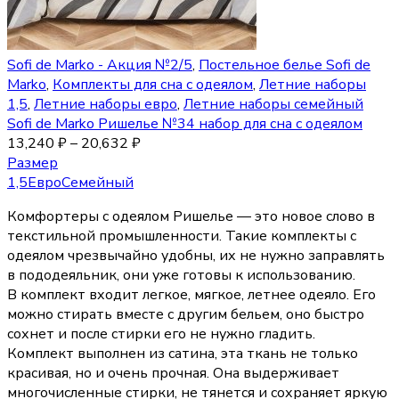
Sofi de Marko - Акция №2/5
,
Постельное белье Sofi de
Marko
,
Комплекты для сна с одеялом
,
Летние наборы
1,5
,
Летние наборы евро
,
Летние наборы семейный
Sofi de Marko Ришелье №34 набор для сна с одеялом
13,240
₽
–
20,632
₽
Размер
1,5
Евро
Семейный
Комфортеры с одеялом Ришелье — это новое слово в
текстильной промышленности. Такие комплекты с
одеялом чрезвычайно удобны, их не нужно заправлять
в пододеяльник, они уже готовы к использованию.
В комплект входит легкое, мягкое, летнее одеяло. Его
можно стирать вместе с другим бельем, оно быстро
сохнет и после стирки его не нужно гладить.
Комплект выполнен из сатина, эта ткань не только
красивая, но и очень прочная. Она выдерживает
многочисленные стирки, не тянется и сохраняет яркую