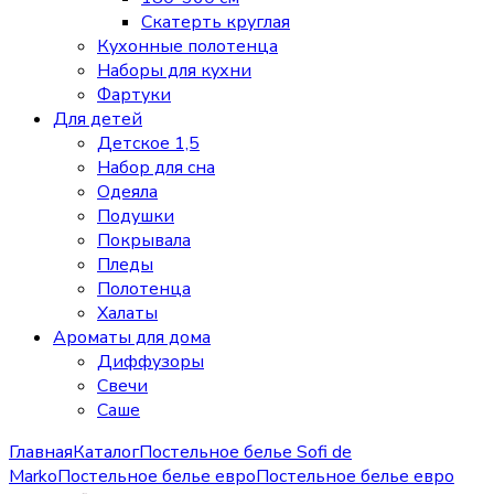
Скатерть круглая
Кухонные полотенца
Наборы для кухни
Фартуки
Для детей
Детское 1,5
Набор для сна
Одеяла
Подушки
Покрывала
Пледы
Полотенца
Халаты
Ароматы для дома
Диффузоры
Свечи
Cаше
Главная
Каталог
Постельное белье Sofi de
Marko
Постельное белье евро
Постельное белье евро