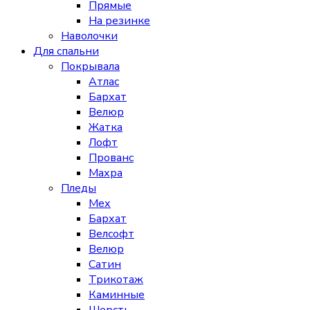
Прямые
На резинке
Наволочки
Для спальни
Покрывала
Атлас
Бархат
Велюр
Жатка
Лофт
Прованс
Махра
Пледы
Мех
Бархат
Велсофт
Велюр
Сатин
Трикотаж
Каминные