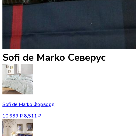
Sofi de Marko Северус
Sofi de Marko Форворд
10,639
₽
8,511
₽