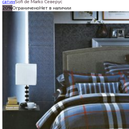
сатин
Sofi de Marko Северус
20%
Ограничено
Нет в наличии