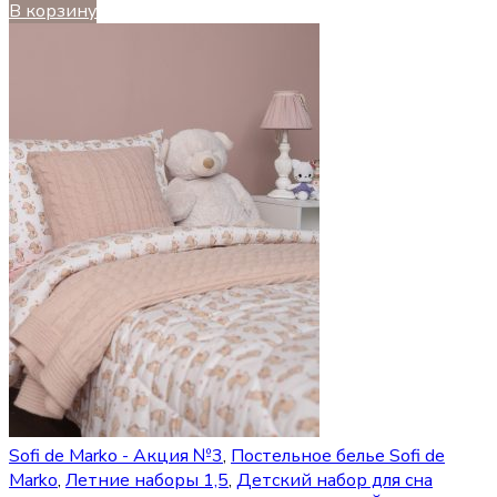
В корзину
Sofi de Marko - Акция №3
,
Постельное белье Sofi de
Marko
,
Летние наборы 1,5
,
Детский набор для сна