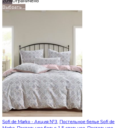
20%
Ограничено
Выбрать ...
Sofi de Marko - Акция №3
,
Постельное белье Sofi de
Marko
,
Постельное белье 1,5 спальное
,
Постельное