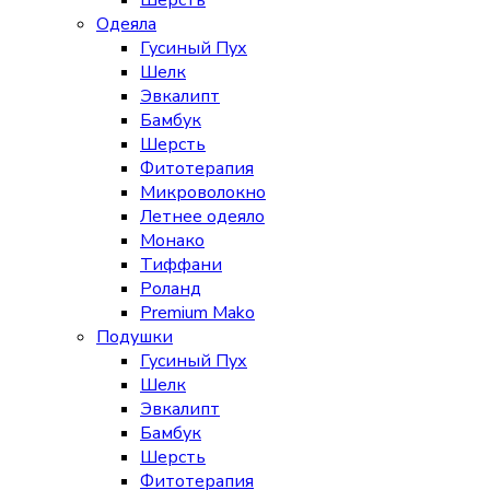
Шерсть
Одеяла
Гусиный Пух
Шелк
Эвкалипт
Бамбук
Шерсть
Фитотерапия
Микроволокно
Летнее одеяло
Монако
Тиффани
Роланд
Premium Mako
Подушки
Гусиный Пух
Шелк
Эвкалипт
Бамбук
Шерсть
Фитотерапия