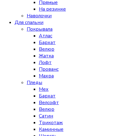
Прямые
На резинке
Наволочки
Для спальни
Покрывала
Атлас
Бархат
Велюр
Жатка
Лофт
Прованс
Махра
Пледы
Мех
Бархат
Велсофт
Велюр
Сатин
Трикотаж
Каминные