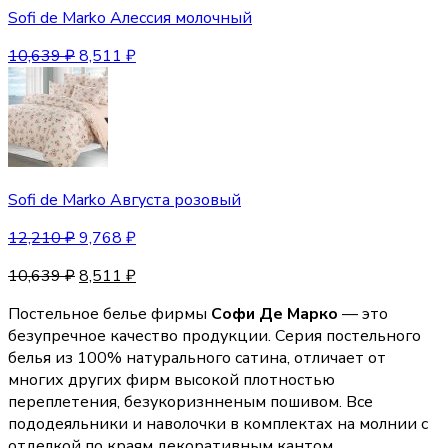
Sofi de Marko Алессия молочный
10,639
₽
8,511
₽
Sofi de Marko Августа розовый
12,210
₽
9,768
₽
10,639
₽
8,511
₽
Постельное белье фирмы
Софи Де Марко
— это
безупречное качество продукции. Серия постельного
белья из 100% натурального сатина, отличает от
многих других фирм высокой плотностью
переплетения, безукоризнненым пошивом. Все
пододеяльники и наволочки в комплектах на молнии с
отделкой по краям декоративным кантом.