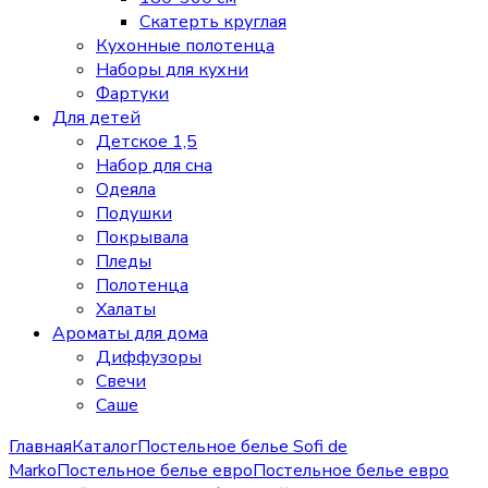
Скатерть круглая
Кухонные полотенца
Наборы для кухни
Фартуки
Для детей
Детское 1,5
Набор для сна
Одеяла
Подушки
Покрывала
Пледы
Полотенца
Халаты
Ароматы для дома
Диффузоры
Свечи
Cаше
Главная
Каталог
Постельное белье Sofi de
Marko
Постельное белье евро
Постельное белье евро