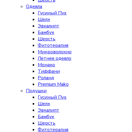
Шерсть
Одеяла
Гусиный Пух
Шелк
Эвкалипт
Бамбук
Шерсть
Фитотерапия
Микроволокно
Летнее одеяло
Монако
Тиффани
Роланд
Premium Mako
Подушки
Гусиный Пух
Шелк
Эвкалипт
Бамбук
Шерсть
Фитотерапия