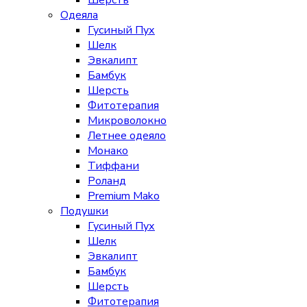
Шерсть
Одеяла
Гусиный Пух
Шелк
Эвкалипт
Бамбук
Шерсть
Фитотерапия
Микроволокно
Летнее одеяло
Монако
Тиффани
Роланд
Premium Mako
Подушки
Гусиный Пух
Шелк
Эвкалипт
Бамбук
Шерсть
Фитотерапия