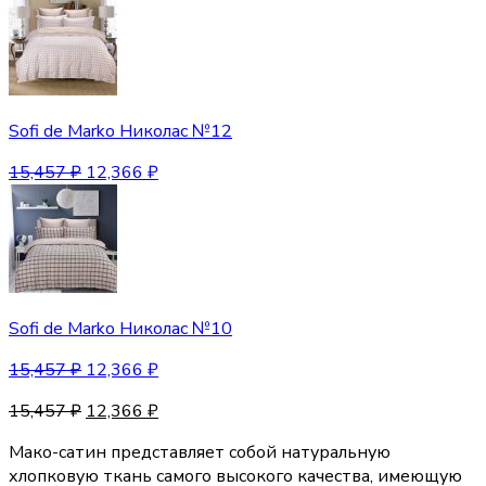
Sofi de Marko Николас №12
15,457
₽
12,366
₽
Sofi de Marko Николас №10
15,457
₽
12,366
₽
15,457
₽
12,366
₽
Мако-сатин представляет собой натуральную
хлопковую ткань самого высокого качества, имеющую