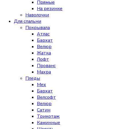
Прямые
На резинке
Наволочки
Для спальни
Покрывала
Атлас
Бархат
Велюр
Жатка
Лофт
Прованс
Махра
Пледы
Мех
Бархат
Велсофт
Велюр
Сатин
Трикотаж
Каминные