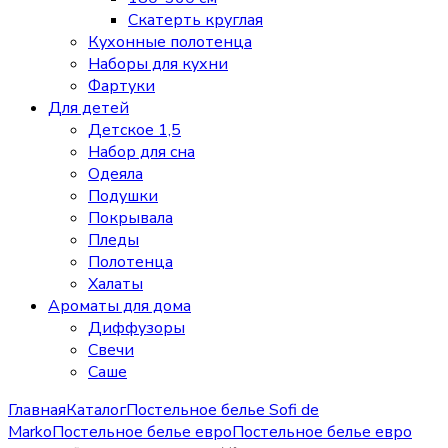
Скатерть круглая
Кухонные полотенца
Наборы для кухни
Фартуки
Для детей
Детское 1,5
Набор для сна
Одеяла
Подушки
Покрывала
Пледы
Полотенца
Халаты
Ароматы для дома
Диффузоры
Свечи
Cаше
Главная
Каталог
Постельное белье Sofi de
Marko
Постельное белье евро
Постельное белье евро