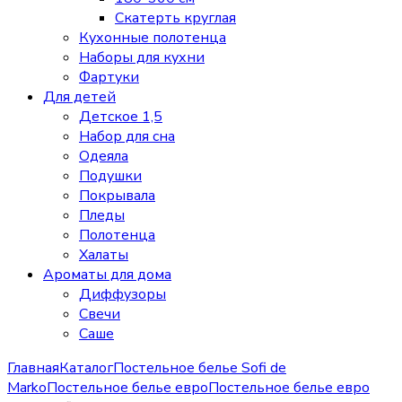
Скатерть круглая
Кухонные полотенца
Наборы для кухни
Фартуки
Для детей
Детское 1,5
Набор для сна
Одеяла
Подушки
Покрывала
Пледы
Полотенца
Халаты
Ароматы для дома
Диффузоры
Свечи
Cаше
Главная
Каталог
Постельное белье Sofi de
Marko
Постельное белье евро
Постельное белье евро