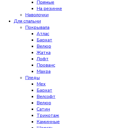
Прямые
На резинке
Наволочки
Для спальни
Покрывала
Атлас
Бархат
Велюр
Жатка
Лофт
Прованс
Махра
Пледы
Мех
Бархат
Велсофт
Велюр
Сатин
Трикотаж
Каминные