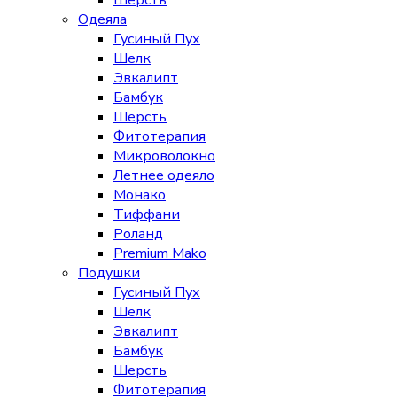
Шерсть
Одеяла
Гусиный Пух
Шелк
Эвкалипт
Бамбук
Шерсть
Фитотерапия
Микроволокно
Летнее одеяло
Монако
Тиффани
Роланд
Premium Mako
Подушки
Гусиный Пух
Шелк
Эвкалипт
Бамбук
Шерсть
Фитотерапия