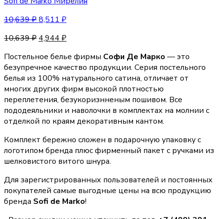
Sofi de Marko Мирелия
10,639
₽
8,511
₽
10,639
₽
4,944
₽
Постельное белье фирмы
Софи Де Марко
— это
безупречное качество продукции. Серия постельного
белья из 100% натурального сатина, отличает от
многих других фирм высокой плотностью
переплетения, безукоризнненым пошивом. Все
пододеяльники и наволочки в комплектах на молнии с
отделкой по краям декоративным кантом.
Комплект бережно сложен в подарочную упаковку с
логотипом бренда плюс фирменный пакет с ручками из
шелковистого витого шнура.
Для зарегистрированных пользователей и постоянных
покупателей самые выгодные цены на всю продукцию
бренда
Sofi de Marko
!