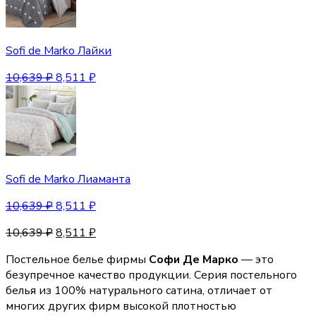
Sofi de Marko Лайки
10,639
₽
8,511
₽
Sofi de Marko Лиаманта
10,639
₽
8,511
₽
10,639
₽
8,511
₽
Постельное белье фирмы
Софи Де Марко
— это
безупречное качество продукции. Серия постельного
белья из 100% натурального сатина, отличает от
многих других фирм высокой плотностью