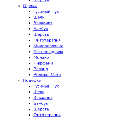
Шерсть
Одеяла
Гусиный Пух
Шелк
Эвкалипт
Бамбук
Шерсть
Фитотерапия
Микроволокно
Летнее одеяло
Монако
Тиффани
Роланд
Premium Mako
Подушки
Гусиный Пух
Шелк
Эвкалипт
Бамбук
Шерсть
Фитотерапия