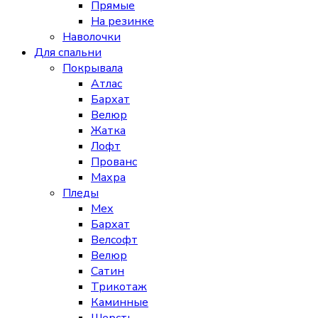
Прямые
На резинке
Наволочки
Для спальни
Покрывала
Атлас
Бархат
Велюр
Жатка
Лофт
Прованс
Махра
Пледы
Мех
Бархат
Велсофт
Велюр
Сатин
Трикотаж
Каминные