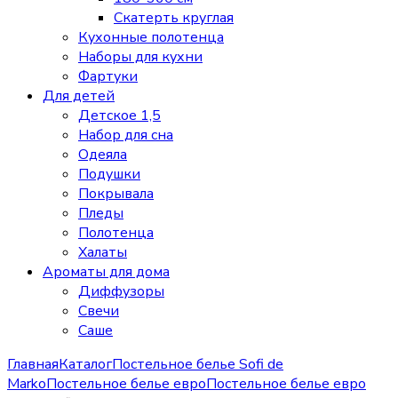
Скатерть круглая
Кухонные полотенца
Наборы для кухни
Фартуки
Для детей
Детское 1,5
Набор для сна
Одеяла
Подушки
Покрывала
Пледы
Полотенца
Халаты
Ароматы для дома
Диффузоры
Свечи
Cаше
Главная
Каталог
Постельное белье Sofi de
Marko
Постельное белье евро
Постельное белье евро