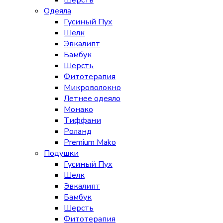
Шерсть
Одеяла
Гусиный Пух
Шелк
Эвкалипт
Бамбук
Шерсть
Фитотерапия
Микроволокно
Летнее одеяло
Монако
Тиффани
Роланд
Premium Mako
Подушки
Гусиный Пух
Шелк
Эвкалипт
Бамбук
Шерсть
Фитотерапия