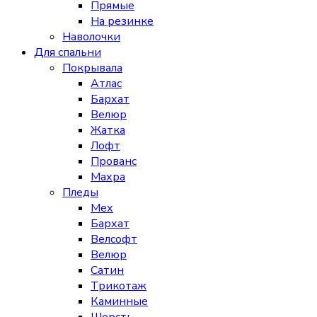
Прямые
На резинке
Наволочки
Для спальни
Покрывала
Атлас
Бархат
Велюр
Жатка
Лофт
Прованс
Махра
Пледы
Мех
Бархат
Велсофт
Велюр
Сатин
Трикотаж
Каминные