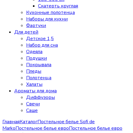
Скатерть круглая
Кухонные полотенца
Наборы для кухни
Фартуки
Для детей
Детское 1,5
Набор для сна
Одеяла
Подушки
Покрывала
Пледы
Полотенца
Халаты
Ароматы для дома
Диффузоры
Свечи
Cаше
Главная
Каталог
Постельное белье Sofi de
Marko
Постельное белье евро
Постельное белье евро