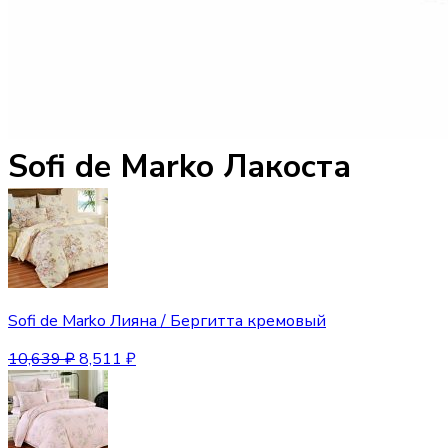
Sofi de Marko Лакоста
Sofi de Marko Лияна / Бергитта кремовый
10,639
₽
8,511
₽