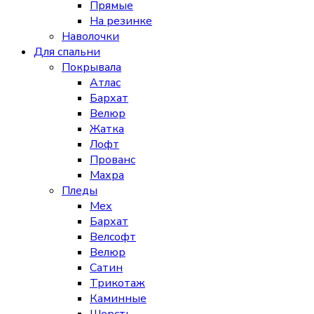
Прямые
На резинке
Наволочки
Для спальни
Покрывала
Атлас
Бархат
Велюр
Жатка
Лофт
Прованс
Махра
Пледы
Мех
Бархат
Велсофт
Велюр
Сатин
Трикотаж
Каминные