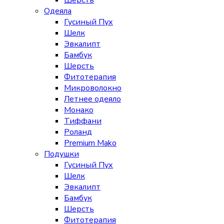
Шерсть
Одеяла
Гусиный Пух
Шелк
Эвкалипт
Бамбук
Шерсть
Фитотерапия
Микроволокно
Летнее одеяло
Монако
Тиффани
Роланд
Premium Mako
Подушки
Гусиный Пух
Шелк
Эвкалипт
Бамбук
Шерсть
Фитотерапия