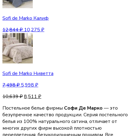
Sofi de Marko Калиф
12,844
₽
10,275
₽
Sofi de Marko Ниветта
7,498
₽
5,998
₽
10,639
₽
8,511
₽
Постельное белье фирмы
Софи Де Марко
— это
безупречное качество продукции. Серия постельного
белья из 100% натурального сатина, отличает от
многих других фирм высокой плотностью
переплетения, безукоризнненым пошивом. Все