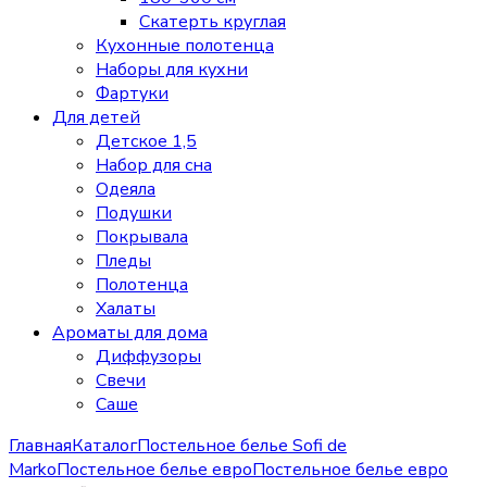
Скатерть круглая
Кухонные полотенца
Наборы для кухни
Фартуки
Для детей
Детское 1,5
Набор для сна
Одеяла
Подушки
Покрывала
Пледы
Полотенца
Халаты
Ароматы для дома
Диффузоры
Свечи
Cаше
Главная
Каталог
Постельное белье Sofi de
Marko
Постельное белье евро
Постельное белье евро