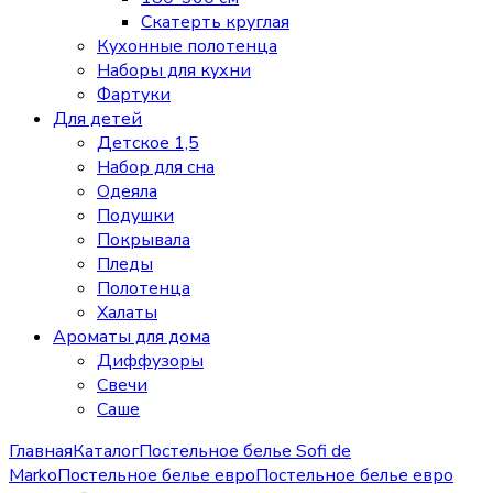
Скатерть круглая
Кухонные полотенца
Наборы для кухни
Фартуки
Для детей
Детское 1,5
Набор для сна
Одеяла
Подушки
Покрывала
Пледы
Полотенца
Халаты
Ароматы для дома
Диффузоры
Свечи
Cаше
Главная
Каталог
Постельное белье Sofi de
Marko
Постельное белье евро
Постельное белье евро