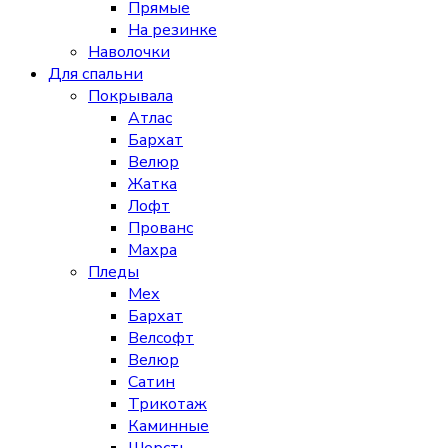
Прямые
На резинке
Наволочки
Для спальни
Покрывала
Атлас
Бархат
Велюр
Жатка
Лофт
Прованс
Махра
Пледы
Мех
Бархат
Велсофт
Велюр
Сатин
Трикотаж
Каминные