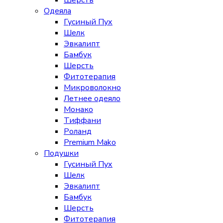
Шерсть
Одеяла
Гусиный Пух
Шелк
Эвкалипт
Бамбук
Шерсть
Фитотерапия
Микроволокно
Летнее одеяло
Монако
Тиффани
Роланд
Premium Mako
Подушки
Гусиный Пух
Шелк
Эвкалипт
Бамбук
Шерсть
Фитотерапия