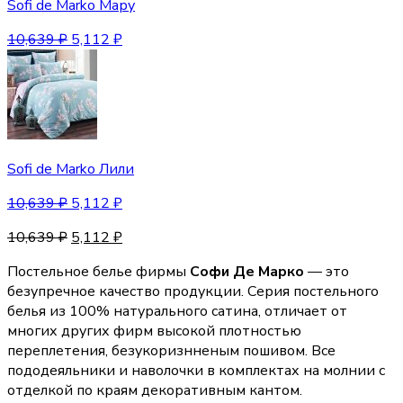
Sofi de Marko Мару
10,639
₽
5,112
₽
Sofi de Marko Лили
10,639
₽
5,112
₽
10,639
₽
5,112
₽
Постельное белье фирмы
Софи Де Марко
— это
безупречное качество продукции. Серия постельного
белья из 100% натурального сатина, отличает от
многих других фирм высокой плотностью
переплетения, безукоризнненым пошивом. Все
пододеяльники и наволочки в комплектах на молнии с
отделкой по краям декоративным кантом.