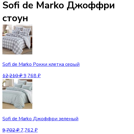
Sofi de Marko Джоффри
стоун
Sofi de Marko Рокки клетка серый
12,210
₽
9,768
₽
Sofi de Marko Джоффри зеленый
9,702
₽
7,762
₽