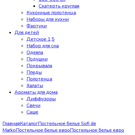
Скатерть круглая
Кухонные полотенца
Наборы для кухни
Фартуки
Для детей
Детское 1,5
Набор для сна
Одеяла
Подушки
Покрывала
Пледы
Полотенца
Халаты
Ароматы для дома
Диффузоры
Свечи
Cаше
Главная
Каталог
Постельное белье Sofi de
Marko
Постельное белье евро
Постельное белье евро