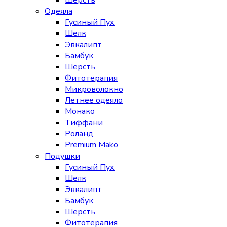
Шерсть
Одеяла
Гусиный Пух
Шелк
Эвкалипт
Бамбук
Шерсть
Фитотерапия
Микроволокно
Летнее одеяло
Монако
Тиффани
Роланд
Premium Mako
Подушки
Гусиный Пух
Шелк
Эвкалипт
Бамбук
Шерсть
Фитотерапия