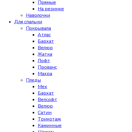
Прямые
На резинке
Наволочки
Для спальни
Покрывала
Атлас
Бархат
Велюр
Жатка
Лофт
Прованс
Махра
Пледы
Мех
Бархат
Велсофт
Велюр
Сатин
Трикотаж
Каминные