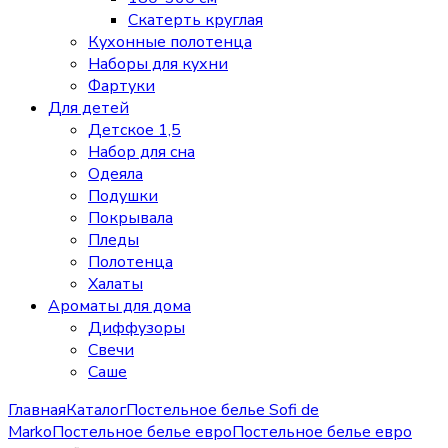
Скатерть круглая
Кухонные полотенца
Наборы для кухни
Фартуки
Для детей
Детское 1,5
Набор для сна
Одеяла
Подушки
Покрывала
Пледы
Полотенца
Халаты
Ароматы для дома
Диффузоры
Свечи
Cаше
Главная
Каталог
Постельное белье Sofi de
Marko
Постельное белье евро
Постельное белье евро