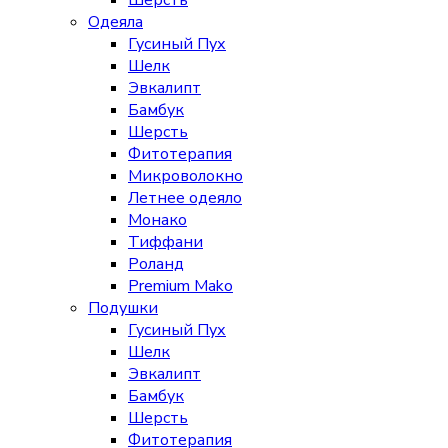
Шерсть
Одеяла
Гусиный Пух
Шелк
Эвкалипт
Бамбук
Шерсть
Фитотерапия
Микроволокно
Летнее одеяло
Монако
Тиффани
Роланд
Premium Mako
Подушки
Гусиный Пух
Шелк
Эвкалипт
Бамбук
Шерсть
Фитотерапия