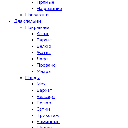
Прямые
На резинке
Наволочки
Для спальни
Покрывала
Атлас
Бархат
Велюр
Жатка
Лофт
Прованс
Махра
Пледы
Мех
Бархат
Велсофт
Велюр
Сатин
Трикотаж
Каминные