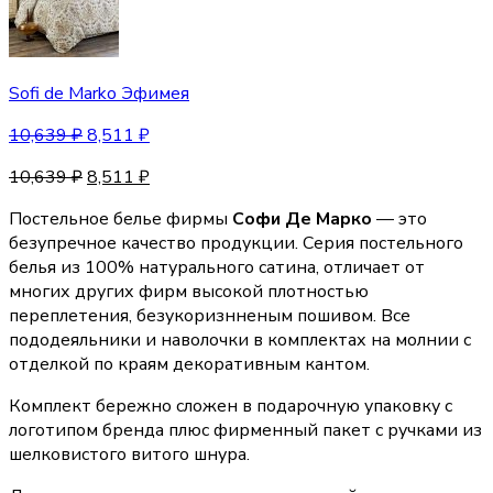
Sofi de Marko Эфимея
10,639
₽
8,511
₽
10,639
₽
8,511
₽
Постельное белье фирмы
Софи Де Марко
— это
безупречное качество продукции. Серия постельного
белья из 100% натурального сатина, отличает от
многих других фирм высокой плотностью
переплетения, безукоризнненым пошивом. Все
пододеяльники и наволочки в комплектах на молнии с
отделкой по краям декоративным кантом.
Комплект бережно сложен в подарочную упаковку с
логотипом бренда плюс фирменный пакет с ручками из
шелковистого витого шнура.