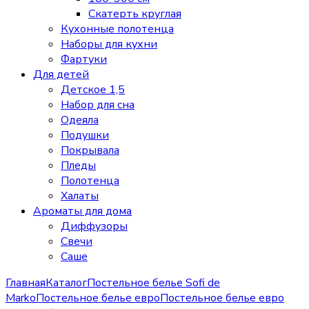
Скатерть круглая
Кухонные полотенца
Наборы для кухни
Фартуки
Для детей
Детское 1,5
Набор для сна
Одеяла
Подушки
Покрывала
Пледы
Полотенца
Халаты
Ароматы для дома
Диффузоры
Свечи
Cаше
Главная
Каталог
Постельное белье Sofi de
Marko
Постельное белье евро
Постельное белье евро