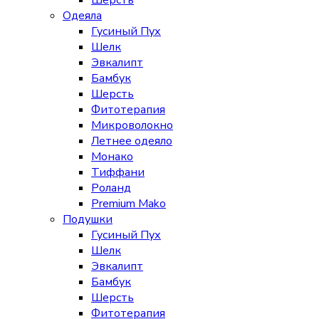
Шерсть
Одеяла
Гусиный Пух
Шелк
Эвкалипт
Бамбук
Шерсть
Фитотерапия
Микроволокно
Летнее одеяло
Монако
Тиффани
Роланд
Premium Mako
Подушки
Гусиный Пух
Шелк
Эвкалипт
Бамбук
Шерсть
Фитотерапия