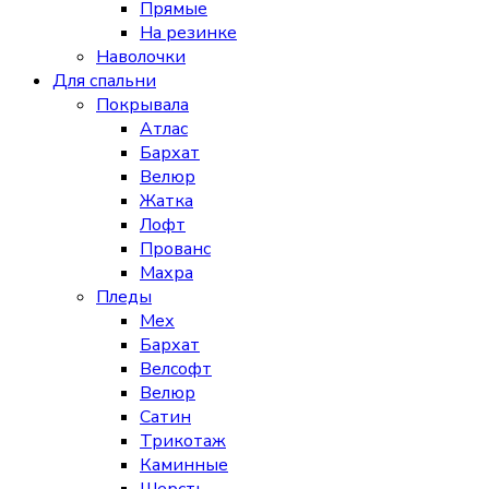
Прямые
На резинке
Наволочки
Для спальни
Покрывала
Атлас
Бархат
Велюр
Жатка
Лофт
Прованс
Махра
Пледы
Мех
Бархат
Велсофт
Велюр
Сатин
Трикотаж
Каминные